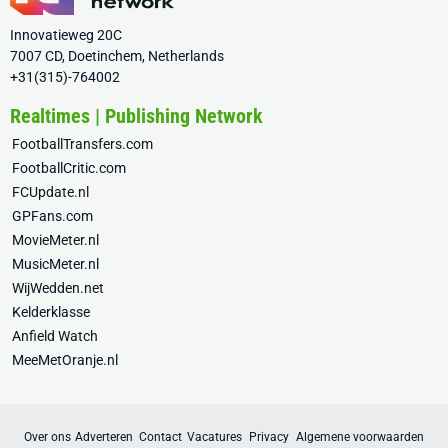
Innovatieweg 20C
7007 CD, Doetinchem, Netherlands
+31(315)-764002
Realtimes | Publishing Network
FootballTransfers.com
FootballCritic.com
FCUpdate.nl
GPFans.com
MovieMeter.nl
MusicMeter.nl
WijWedden.net
Kelderklasse
Anfield Watch
MeeMetOranje.nl
Over ons
Adverteren
Contact
Vacatures
Privacy
Algemene voorwaarden