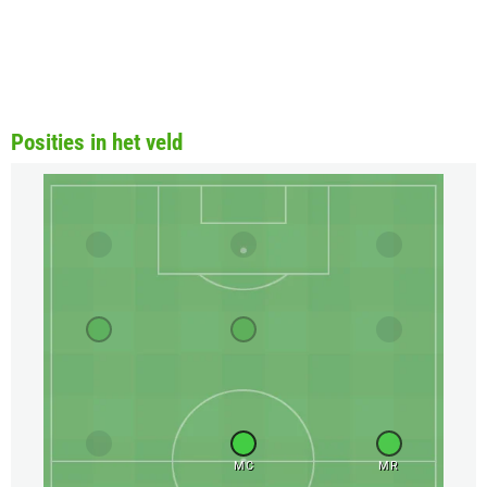
Posities in het veld
MC
MR