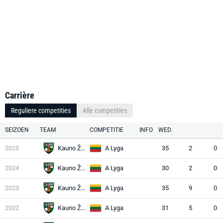
Carrière
Reguliere competities
Alle competities
SEIZOEN
TEAM
COMPETITIE
INFO
WED.
2025
Kauno Žalgiris
A Lyga
35
2
0
2024
Kauno Žalgiris
A Lyga
30
2
0
2023
Kauno Žalgiris
A Lyga
35
9
0
2022
Kauno Žalgiris
A Lyga
31
5
0