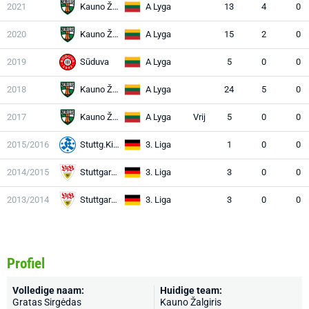
2021
Kauno Žalgiris
A Lyga
13
4
0
2020
Kauno Žalgiris
A Lyga
15
2
0
2019
Sūduva
A Lyga
5
0
0
2018
Kauno Žalgiris
A Lyga
24
5
0
2017
Kauno Žalgiris
A Lyga
Vrij
5
0
0
2015/2016
Stuttg.Kickers
3. Liga
1
0
0
2014/2015
Stuttgart II
3. Liga
3
0
0
2013/2014
Stuttgart II
3. Liga
3
0
0
Profiel
Volledige naam:
Huidige team:
Gratas Sirgėdas
Kauno Žalgiris