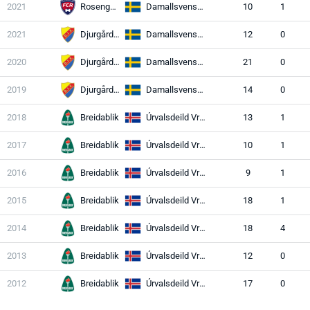
2021
Rosengård
Damallsvenskan
10
1
2021
Djurgården
Damallsvenskan
12
0
2020
Djurgården
Damallsvenskan
21
0
2019
Djurgården
Damallsvenskan
14
0
2018
Breidablik
Úrvalsdeild Vrouwen
13
1
2017
Breidablik
Úrvalsdeild Vrouwen
10
1
2016
Breidablik
Úrvalsdeild Vrouwen
9
1
2015
Breidablik
Úrvalsdeild Vrouwen
18
1
2014
Breidablik
Úrvalsdeild Vrouwen
18
4
2013
Breidablik
Úrvalsdeild Vrouwen
12
0
2012
Breidablik
Úrvalsdeild Vrouwen
17
0