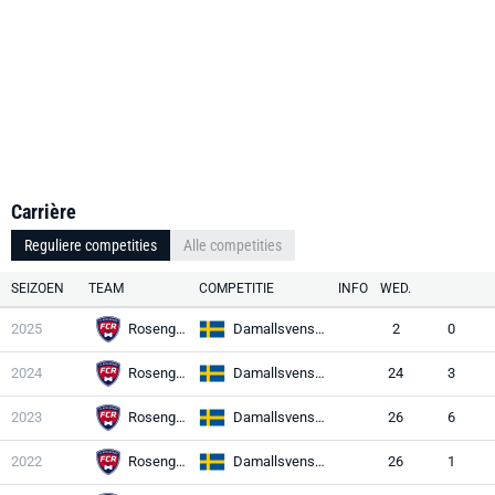
Carrière
Reguliere competities
Alle competities
SEIZOEN
TEAM
COMPETITIE
INFO
WED.
2025
Rosengård
Damallsvenskan
2
0
2024
Rosengård
Damallsvenskan
24
3
2023
Rosengård
Damallsvenskan
26
6
2022
Rosengård
Damallsvenskan
26
1