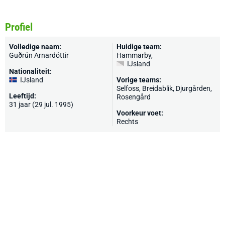
Profiel
Volledige naam:
Huidige team:
Guðrún Arnardóttir
Hammarby
,
IJsland
Nationaliteit:
IJsland
Vorige teams:
Selfoss, Breidablik, Djurgården,
Leeftijd:
Rosengård
31 jaar (29 jul. 1995)
Voorkeur voet:
Rechts