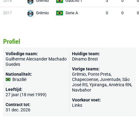
2018
Grêmio
Gaúcho 1
3
0
0
2017
Grêmio
Serie A
0
0
0
Profiel
Volledige naam:
Huidige team:
Guilherme Alecsander Machado
Dinamo Brest
Guedes
Vorige teams:
Nationaliteit:
Grêmio
, Ponte Preta,
Brazilië
Chapecoense,
Juventude
, São
José RS, Ypiranga, América RN,
Leeftijd:
Navbahor
27 jaar (18 mei 1999)
Voorkeur voet:
Contract tot:
Links
31 dec. 2026