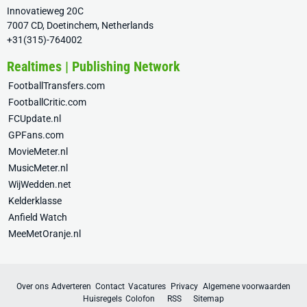
Innovatieweg 20C
7007 CD, Doetinchem, Netherlands
+31(315)-764002
Realtimes | Publishing Network
FootballTransfers.com
FootballCritic.com
FCUpdate.nl
GPFans.com
MovieMeter.nl
MusicMeter.nl
WijWedden.net
Kelderklasse
Anfield Watch
MeeMetOranje.nl
Over ons
Adverteren
Contact
Vacatures
Privacy
Algemene voorwaarden
Huisregels
Colofon
RSS
Sitemap