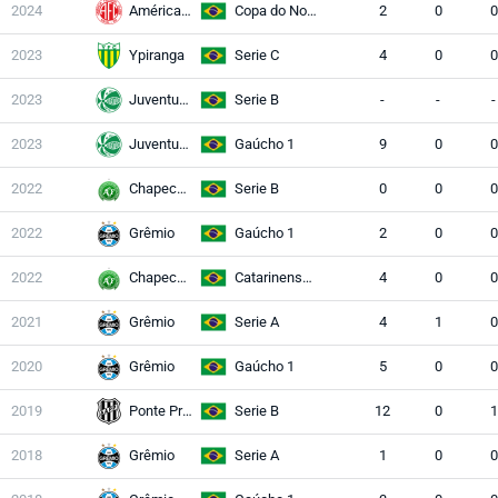
2024
América RN
Copa do Nordeste
2
0
0
2023
Ypiranga
Serie C
4
0
0
2023
Juventude
Serie B
-
-
-
2023
Juventude
Gaúcho 1
9
0
0
2022
Chapecoense
Serie B
0
0
0
2022
Grêmio
Gaúcho 1
2
0
0
2022
Chapecoense
Catarinense 1
4
0
0
2021
Grêmio
Serie A
4
1
0
2020
Grêmio
Gaúcho 1
5
0
0
2019
Ponte Preta
Serie B
12
0
1
2018
Grêmio
Serie A
1
0
0