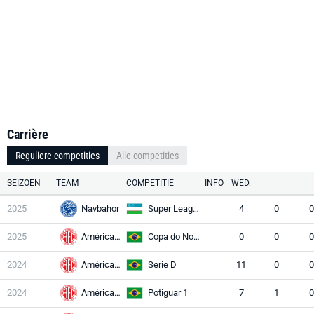
Carrière
Reguliere competities
Alle competities
SEIZOEN
TEAM
COMPETITIE
INFO
WED.
2025
Navbahor
Super League
4
0
0
2025
América RN
Copa do Nordeste
0
0
0
2024
América RN
Serie D
11
0
0
2024
América RN
Potiguar 1
7
1
0