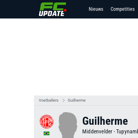
Nieuws
Competities
Voetballers
Guilherme
Guilherme
Middenvelder
-
Tupynam