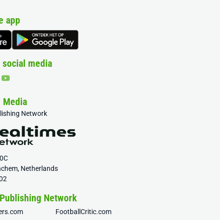
e app
 social media
& Media
blishing Network
20C
nchem, Netherlands
02
 Publishing Network
fers.com
FootballCritic.com