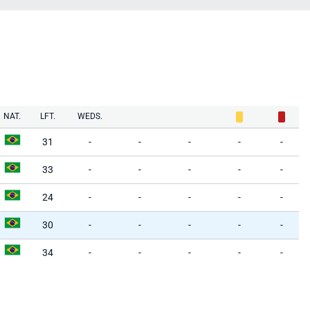
NAT.
LFT.
WEDS.
31
-
-
-
-
-
33
-
-
-
-
-
24
-
-
-
-
-
30
-
-
-
-
-
34
-
-
-
-
-