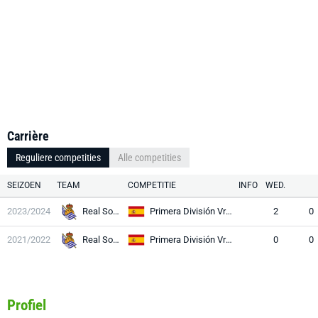
Carrière
Reguliere competities
Alle competities
SEIZOEN
TEAM
COMPETITIE
INFO
WED.
2023/2024
Real Sociedad
Primera División Vrouwen
2
0
2021/2022
Real Sociedad
Primera División Vrouwen
0
0
Profiel