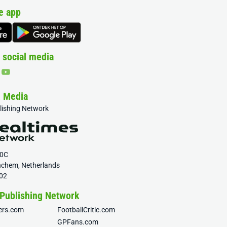
e app
 social media
& Media
blishing Network
20C
nchem, Netherlands
02
 Publishing Network
fers.com
FootballCritic.com
GPFans.com