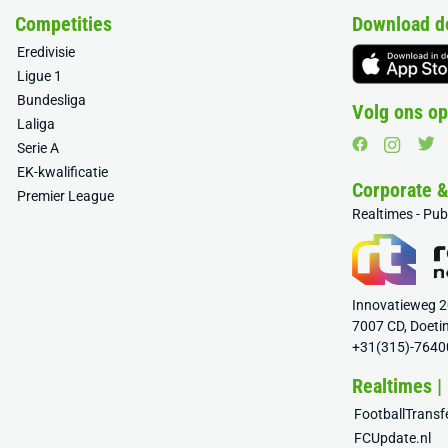
Competities
Download d
Eredivisie
Ligue 1
Bundesliga
Volg ons op
Laliga
Serie A
EK-kwalificatie
Corporate 
Premier League
Realtimes - Pu
Innovatieweg 
7007 CD, Doeti
+31(315)-7640
Realtimes |
FootballTrans
FCUpdate.nl