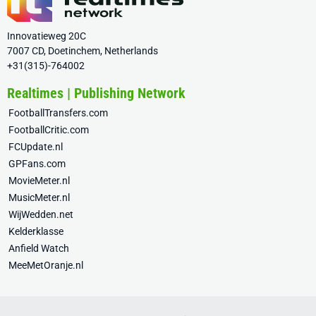
Innovatieweg 20C
7007 CD, Doetinchem, Netherlands
+31(315)-764002
Realtimes | Publishing Network
FootballTransfers.com
FootballCritic.com
FCUpdate.nl
GPFans.com
MovieMeter.nl
MusicMeter.nl
WijWedden.net
Kelderklasse
Anfield Watch
MeeMetOranje.nl