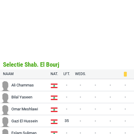
Selectie Shab. El Bourj
NAAM
NAT.
LFT.
WEDS.
-
-
-
-
-
Ali Chammas
-
-
-
-
-
Bilal Yaseen
-
-
-
-
-
Omar Meshlawi
35
-
-
-
-
Gazi El Hussein
-
-
-
-
-
Eslam Suliman