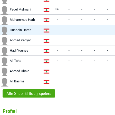
36
-
-
-
-
Fadel Mslmani
-
-
-
-
-
Mohammad Harb
-
-
-
-
-
Hussein Hareb
-
-
-
-
-
Ahmad Kenyar
-
-
-
-
-
Hadi Younes
-
-
-
-
-
Ali Taha
-
-
-
-
-
Ahmad Obaid
-
-
-
-
-
Ali Basma
Alle Shab. El Bourj spelers
Profiel