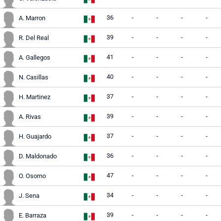
36
-
-
-
-
A. Marron
39
-
-
-
-
R. Del Real
41
-
-
-
-
A. Gallegos
40
-
-
-
-
N. Casillas
37
-
-
-
-
H. Martinez
39
-
-
-
-
A. Rivas
37
-
-
-
-
H. Guajardo
36
-
-
-
-
D. Maldonado
47
-
-
-
-
O. Osorno
34
-
-
-
-
J. Sena
39
-
-
-
-
E. Barraza