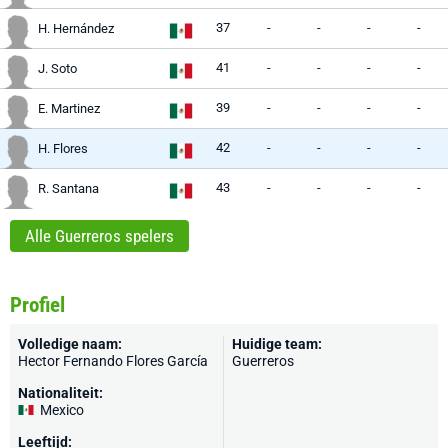
37
-
-
-
-
H. Hernández
41
-
-
-
-
J. Soto
39
-
-
-
-
E. Martinez
42
-
-
-
-
H. Flores
43
-
-
-
-
R. Santana
Alle Guerreros spelers
Profiel
Volledige naam:
Huidige team:
Hector Fernando Flores García
Guerreros
Nationaliteit:
Mexico
Leeftijd: