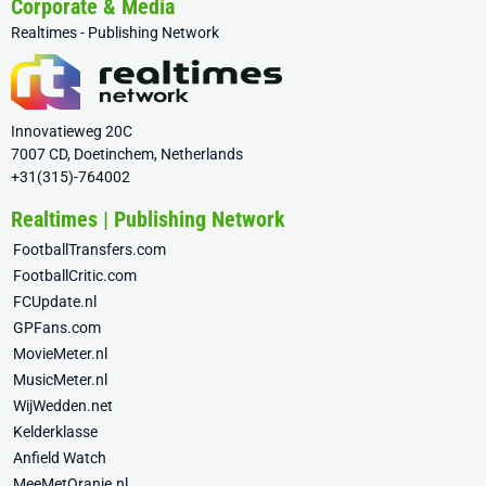
Corporate & Media
Realtimes - Publishing Network
Innovatieweg 20C
7007 CD, Doetinchem, Netherlands
+31(315)-764002
Realtimes | Publishing Network
FootballTransfers.com
FootballCritic.com
FCUpdate.nl
GPFans.com
MovieMeter.nl
MusicMeter.nl
WijWedden.net
Kelderklasse
Anfield Watch
MeeMetOranje.nl