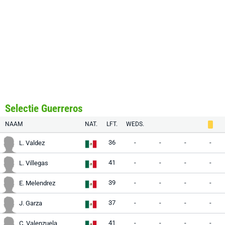
Selectie Guerreros
NAAM
NAT.
LFT.
WEDS.
36
-
-
-
-
L. Valdez
41
-
-
-
-
L. Villegas
39
-
-
-
-
E. Melendrez
37
-
-
-
-
J. Garza
41
-
-
-
-
C. Valenzuela