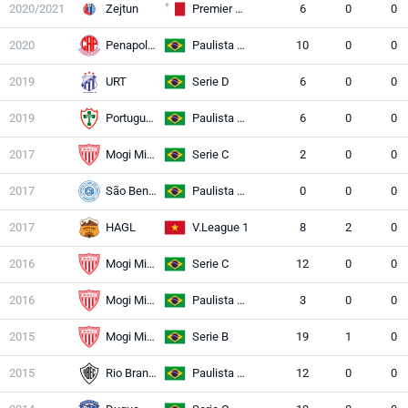
2020/2021
Zejtun
Premier League
6
0
0
2020
Penapolense
Paulista A2
10
0
0
2019
URT
Serie D
6
0
0
2019
Portuguesa
Paulista A2
6
0
0
2017
Mogi Mirim
Serie C
2
0
0
2017
São Bento
Paulista A1
0
0
0
2017
HAGL
V.League 1
8
2
0
2016
Mogi Mirim
Serie C
12
0
0
2016
Mogi Mirim
Paulista A1
3
0
0
2015
Mogi Mirim
Serie B
19
1
0
2015
Rio Branco
Paulista A2
12
0
0