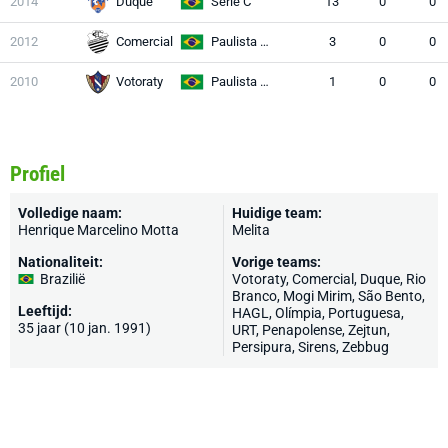
2014
Duque
Serie C
13
0
0
2012
Comercial
Paulista A1
3
0
0
2010
Votoraty
Paulista A2
1
0
0
Profiel
Volledige naam:
Huidige team:
Henrique Marcelino Motta
Melita
Nationaliteit:
Vorige teams:
Brazilië
Votoraty, Comercial, Duque, Rio
Branco, Mogi Mirim, São Bento,
Leeftijd:
HAGL, Olímpia, Portuguesa,
35 jaar (10 jan. 1991)
URT, Penapolense, Zejtun,
Persipura, Sirens, Zebbug