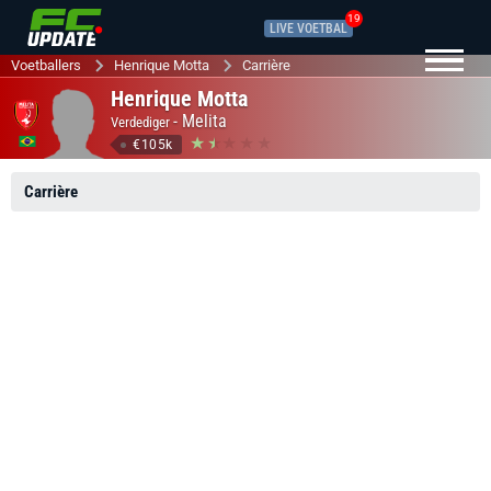
19
LIVE VOETBAL
Voetballers
Henrique Motta
Carrière
Henrique Motta
-
Melita
Verdediger
€105k
Carrière