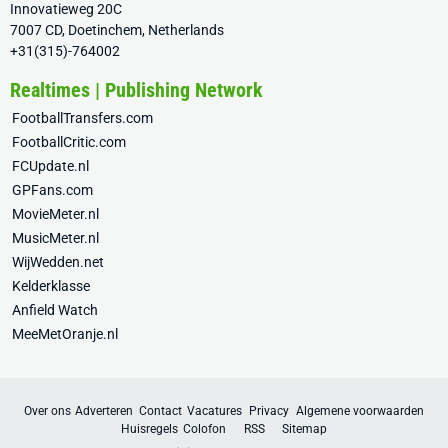
Innovatieweg 20C
7007 CD, Doetinchem, Netherlands
+31(315)-764002
Realtimes | Publishing Network
FootballTransfers.com
FootballCritic.com
FCUpdate.nl
GPFans.com
MovieMeter.nl
MusicMeter.nl
WijWedden.net
Kelderklasse
Anfield Watch
MeeMetOranje.nl
Over ons
Adverteren
Contact
Vacatures
Privacy
Algemene voorwaarden
Huisregels
Colofon
RSS
Sitemap