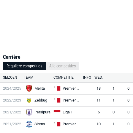
Carrière
Reguliere competities
Alle competities
SEIZOEN
TEAM
COMPETITIE
INFO
WED.
2024/2025
Melita
Premier League
18
1
0
2022/2023
Zebbug
Premier League
11
1
0
2021/2022
Persipura
Liga 1
6
0
0
2021/2022
Sirens
Premier League
10
1
0