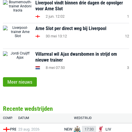
Liverpool vindt binnen drie dagen de opvolger
voor Arne Slot
2 jun. 12:02
1
Arne Slot per direct weg bij Liverpool
30 mei 13:12
12
Villarreal wil Ajax dwarsbomen in strijd om
nieuwe trainer
8 mei 07:50
3
Meer nieuws
Recente wedstrijden
COMP.
DATUM
WEDSTRIJD
PRE
23 aug. 2026
NEW
17:30
LIV