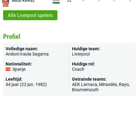
22
-
-
-
-
Milos Kerkez
Alle Liverpool spelers
Profiel
Volledige naam:
Huidige team:
Andoni Iraola Sagarna
Liverpool
Nationaliteit:
Huidige rol:
Spanje
Coach
Leeftijd:
Getrainde teams:
44 jaar (22 jun. 1982)
AEK Larnaca
,
Mirandés
,
Rayo
,
Bournemouth