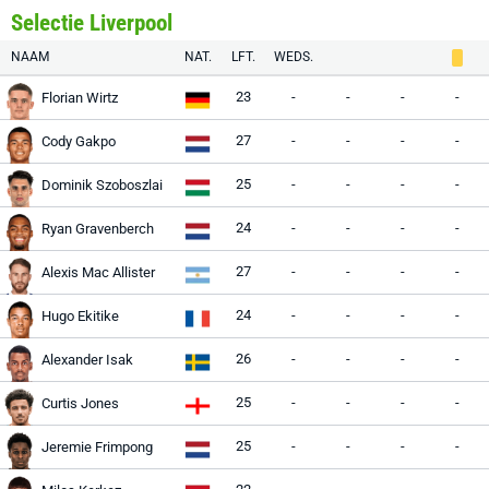
Selectie Liverpool
NAAM
NAT.
LFT.
WEDS.
23
-
-
-
-
Florian Wirtz
27
-
-
-
-
Cody Gakpo
25
-
-
-
-
Dominik Szoboszlai
24
-
-
-
-
Ryan Gravenberch
27
-
-
-
-
Alexis Mac Allister
24
-
-
-
-
Hugo Ekitike
26
-
-
-
-
Alexander Isak
25
-
-
-
-
Curtis Jones
25
-
-
-
-
Jeremie Frimpong