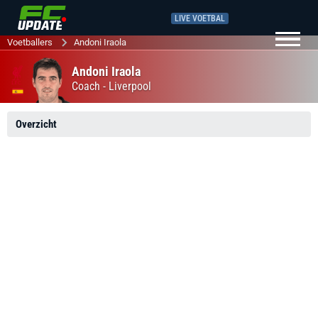
LIVE VOETBAL
Voetballers
Andoni Iraola
Andoni Iraola
Coach -
Liverpool
Overzicht