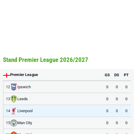
Stand Premier League 2026/2027
Premier League
GS
DS
PT
Ipswich
0
0
0
12
Leeds
0
0
0
13
Liverpool
0
0
0
14
Man City
0
0
0
15