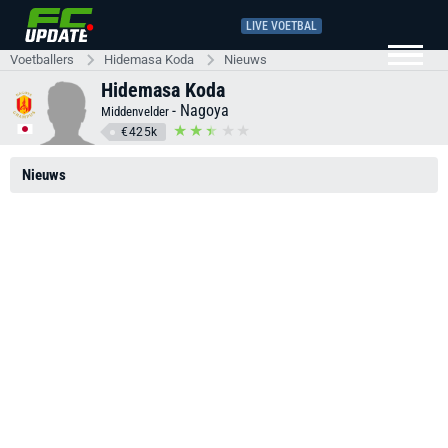
LIVE VOETBAL
Voetballers
Hidemasa Koda
Nieuws
Hidemasa Koda
-
Nagoya
Middenvelder
€425k
Nieuws