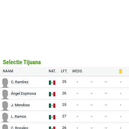
Selectie Tijuana
NAAM
NAT.
LFT.
WEDS.
25
-
-
-
-
C. Ramírez
26
-
-
-
-
Ángel Espinosa
25
-
-
-
-
J. Mendoza
27
-
-
-
-
L. Ramos
26
-
-
-
-
C. Rosales