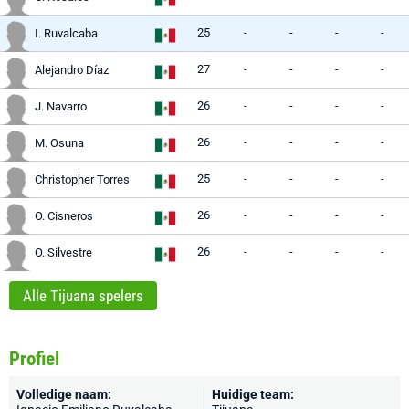
25
-
-
-
-
I. Ruvalcaba
27
-
-
-
-
Alejandro Díaz
26
-
-
-
-
J. Navarro
26
-
-
-
-
M. Osuna
25
-
-
-
-
Christopher Torres
26
-
-
-
-
O. Cisneros
26
-
-
-
-
O. Silvestre
Alle Tijuana spelers
Profiel
Volledige naam:
Huidige team: