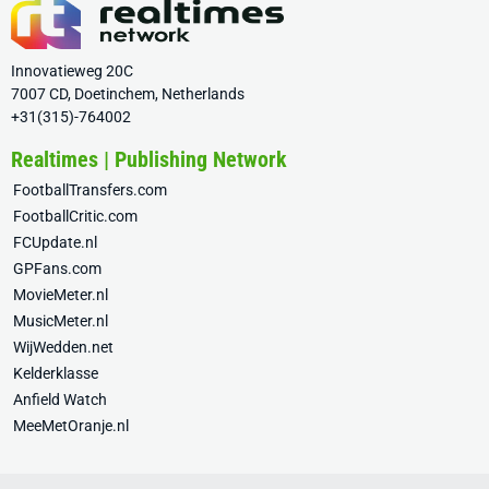
Innovatieweg 20C
7007 CD, Doetinchem, Netherlands
+31(315)-764002
Realtimes | Publishing Network
FootballTransfers.com
FootballCritic.com
FCUpdate.nl
GPFans.com
MovieMeter.nl
MusicMeter.nl
WijWedden.net
Kelderklasse
Anfield Watch
MeeMetOranje.nl