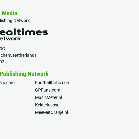
& Media
blishing Network
20C
nchem, Netherlands
02
 Publishing Network
fers.com
FootballCritic.com
GPFans.com
MusicMeter.nl
Kelderklasse
MeeMetOranje.nl