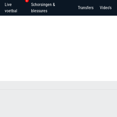
2
Live
Schorsingen &
Transfers
Video's
voetbal
blessures