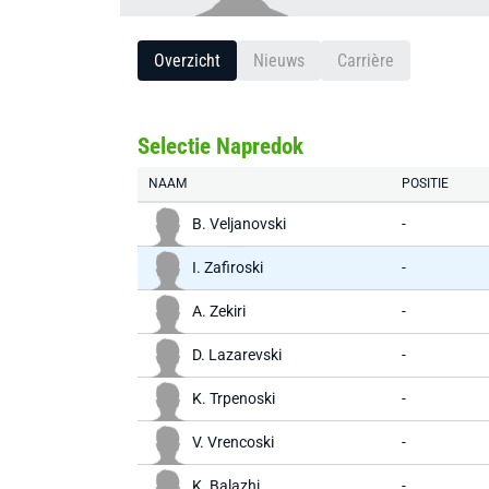
Overzicht
Nieuws
Carrière
Selectie Napredok
NAAM
POSITIE
B. Veljanovski
-
I. Zafiroski
-
A. Zekiri
-
D. Lazarevski
-
K. Trpenoski
-
V. Vrencoski
-
K. Balazhi
-