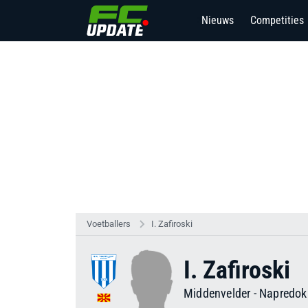
Nieuws
Competities
2
Voetballers
I. Zafiroski
I. Zafiroski
Middenvelder
-
Napredok