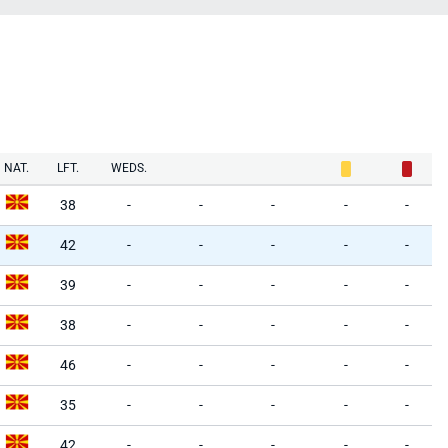
NAT.
LFT.
WEDS.
38
-
-
-
-
-
42
-
-
-
-
-
39
-
-
-
-
-
38
-
-
-
-
-
46
-
-
-
-
-
35
-
-
-
-
-
42
-
-
-
-
-