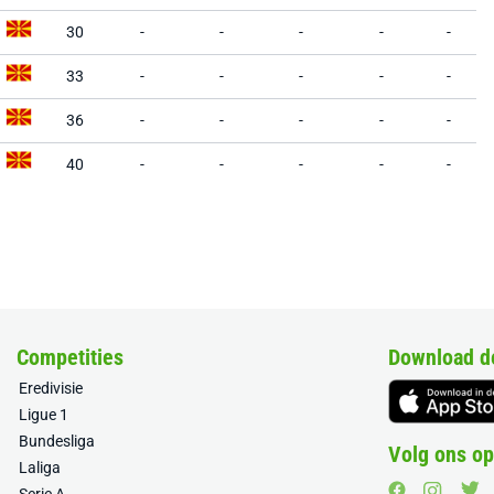
30
-
-
-
-
-
33
-
-
-
-
-
36
-
-
-
-
-
40
-
-
-
-
-
Competities
Download d
Eredivisie
Ligue 1
Bundesliga
Volg ons op
Laliga