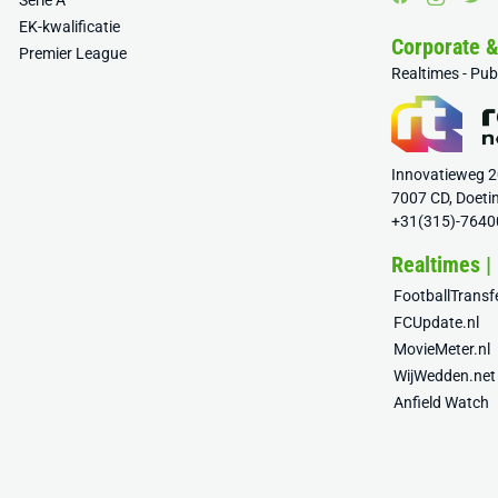
Serie A
EK-kwalificatie
Corporate 
Premier League
Realtimes - Pu
Innovatieweg 
7007 CD, Doeti
+31(315)-7640
Realtimes |
FootballTrans
FCUpdate.nl
MovieMeter.nl
WijWedden.net
Anfield Watch