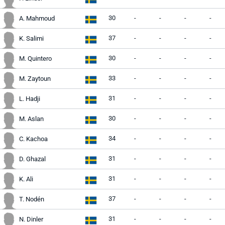
30
-
-
-
-
A. Mahmoud
37
-
-
-
-
K. Salimi
30
-
-
-
-
M. Quintero
33
-
-
-
-
M. Zaytoun
31
-
-
-
-
L. Hadji
30
-
-
-
-
M. Aslan
34
-
-
-
-
C. Kachoa
31
-
-
-
-
D. Ghazal
31
-
-
-
-
K. Ali
37
-
-
-
-
T. Nodén
31
-
-
-
-
N. Dinler