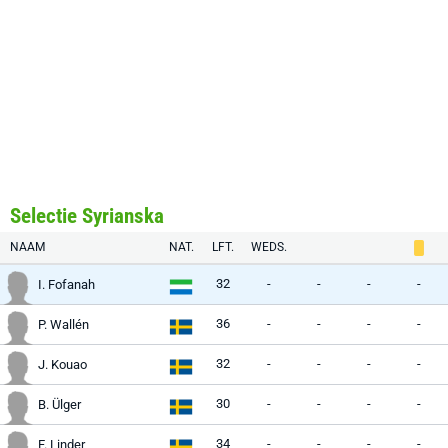
Selectie Syrianska
NAAM
NAT.
LFT.
WEDS.
32
-
-
-
-
I. Fofanah
36
-
-
-
-
P. Wallén
32
-
-
-
-
J. Kouao
30
-
-
-
-
B. Ülger
34
-
-
-
-
F. Linder