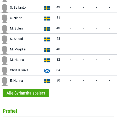
43
-
-
-
-
S. Sallanto
31
-
-
-
-
C. Nison
43
-
-
-
-
M. Bulun
43
-
-
-
-
S. Assad
43
-
-
-
-
M. Muqdisi
32
-
-
-
-
M. Hanna
34
-
-
-
-
Chris Kisuka
30
-
-
-
-
E. Hanna
Alle Syrianska spelers
Profiel