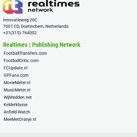
Innovatieweg 20C
7007 CD, Doetinchem, Netherlands
+31(315)-764002
Realtimes | Publishing Network
FootballTransfers.com
FootballCritic.com
FCUpdate.nl
GPFans.com
MovieMeter.nl
MusicMeter.nl
WijWedden.net
Kelderklasse
Anfield Watch
MeeMetOranje.nl