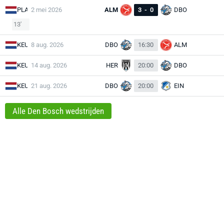
PLA
2 mei 2026
ALM
3
-
0
DBO
13'
KEU
8 aug. 2026
DBO
16:30
ALM
KEU
14 aug. 2026
HER
20:00
DBO
KEU
21 aug. 2026
DBO
20:00
EIN
Alle Den Bosch wedstrijden