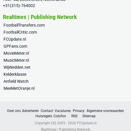
+31(315)-764002
Realtimes | Publishing Network
FootballTransfers.com
FootballCritic.com
FCUpdate.nl
GPFans.com
MovieMeter.nl
MusicMeter.nl
WijWedden.net
Kelderklasse
Anfield Watch
MeeMetOranje.nl
Over ons
Adverteren
Contact
Vacatures
Privacy
Algemene voorwaarden
Huisregels
Colofon
RSS
Sitemap
Copyright (©) 2005 - 2026
FCUpdate.nl
Realtimes | Publishing Network