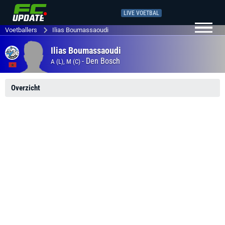
LIVE VOETBAL
Voetballers
Ilias Boumassaoudi
Ilias Boumassaoudi
-
Den Bosch
A (L), M (C)
Overzicht