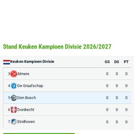
Stand Keuken Kampioen Divisie 2026/2027
Keuken Kampioen Divisie
GS
DS
PT
Almere
0
0
0
3
De Graafschap
0
0
0
4
Den Bosch
0
0
0
5
Dordrecht
0
0
0
6
Eindhoven
0
0
0
7