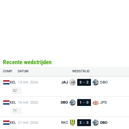
Recente wedstrijden
COMP.
DATUM
WEDSTRIJD
KEU
13 mrt. 2026
JAJ
3
-
2
DBO
52'
KEU
16 mrt. 2026
DBO
1
-
0
JPS
71'
KEU
21 mrt. 2026
RKC
2
-
3
DBO