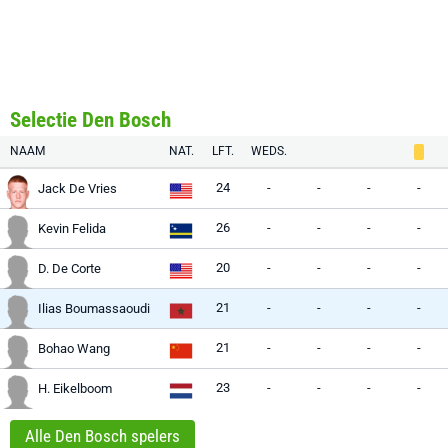
Selectie Den Bosch
NAAM
NAT.
LFT.
WEDS.
24
-
-
-
-
Jack De Vries
26
-
-
-
-
Kevin Felida
20
-
-
-
-
D. De Corte
21
-
-
-
-
Ilias Boumassaoudi
21
-
-
-
-
Bohao Wang
23
-
-
-
-
H. Eikelboom
Alle Den Bosch spelers