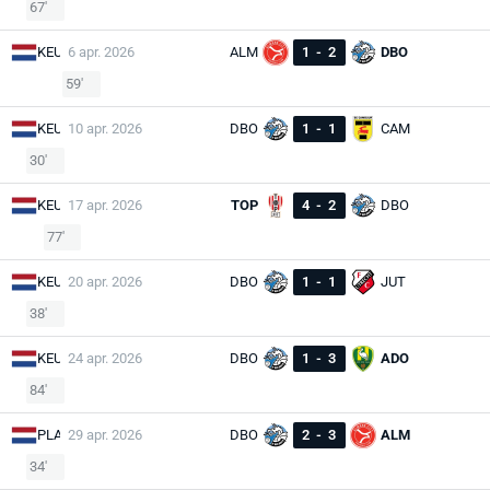
67'
KEU
6 apr. 2026
ALM
1
-
2
DBO
59'
KEU
10 apr. 2026
DBO
1
-
1
CAM
30'
KEU
17 apr. 2026
TOP
4
-
2
DBO
77'
KEU
20 apr. 2026
DBO
1
-
1
JUT
38'
KEU
24 apr. 2026
DBO
1
-
3
ADO
84'
PLA
29 apr. 2026
DBO
2
-
3
ALM
34'