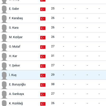
25
-
-
-
-
E. Sabır
26
-
-
-
-
F. Karabaş
26
-
-
-
-
S. Kara
26
-
-
-
-
M. Kızılyar
27
-
-
-
-
O. Mutaf
31
-
-
-
-
H. Kar
27
-
-
-
-
Y. Şeker
29
-
-
-
-
İ. Kuş
38
-
-
-
-
E. Buruşoğlu
27
-
-
-
-
A. Sarıkaya
26
-
-
-
-
K. Kızıldağ