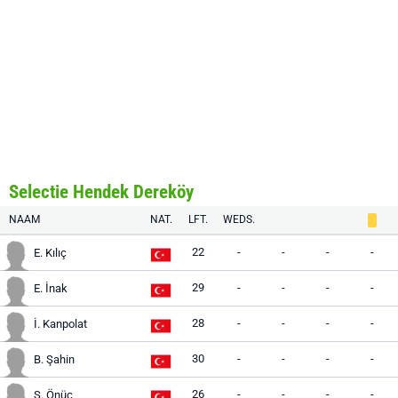
Selectie Hendek Dereköy
NAAM
NAT.
LFT.
WEDS.
22
-
-
-
-
E. Kılıç
29
-
-
-
-
E. İnak
28
-
-
-
-
İ. Kanpolat
30
-
-
-
-
B. Şahin
26
-
-
-
-
S. Önüç