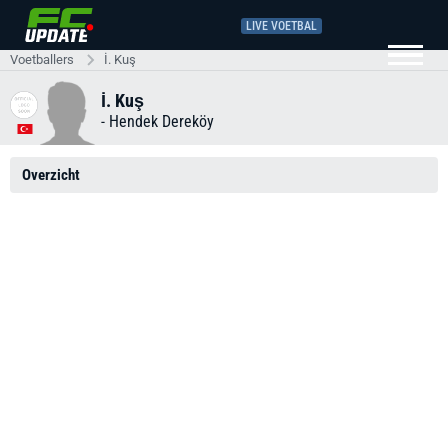
LIVE VOETBAL
Voetballers
İ. Kuş
İ. Kuş
-
Hendek Dereköy
Overzicht