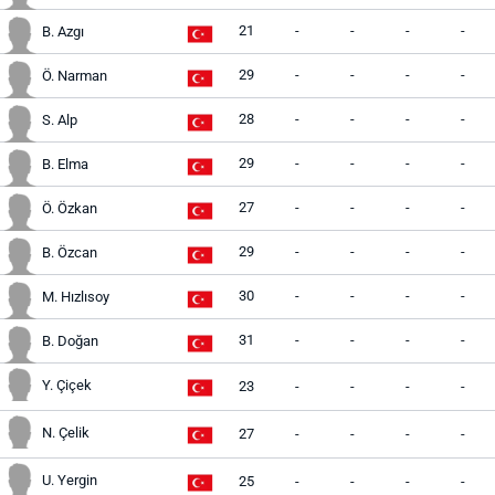
21
-
-
-
-
B. Azgı
29
-
-
-
-
Ö. Narman
28
-
-
-
-
S. Alp
29
-
-
-
-
B. Elma
27
-
-
-
-
Ö. Özkan
29
-
-
-
-
B. Özcan
30
-
-
-
-
M. Hızlısoy
31
-
-
-
-
B. Doğan
Y. Çiçek
23
-
-
-
-
N. Çelik
27
-
-
-
-
U. Yergin
25
-
-
-
-