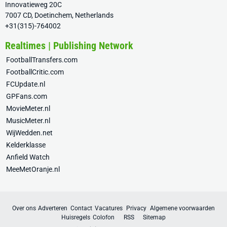
Innovatieweg 20C
7007 CD, Doetinchem, Netherlands
+31(315)-764002
Realtimes | Publishing Network
FootballTransfers.com
FootballCritic.com
FCUpdate.nl
GPFans.com
MovieMeter.nl
MusicMeter.nl
WijWedden.net
Kelderklasse
Anfield Watch
MeeMetOranje.nl
Over ons
Adverteren
Contact
Vacatures
Privacy
Algemene voorwaarden
Huisregels
Colofon
RSS
Sitemap