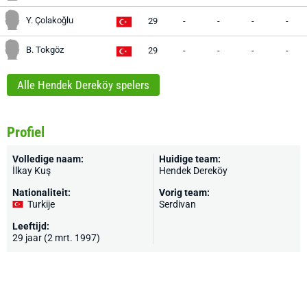
Y. Çolakoğlu
29
-
-
-
-
B. Tokgöz
29
-
-
-
-
Alle Hendek Dereköy spelers
Profiel
Volledige naam:
Huidige team:
İlkay Kuş
Hendek Dereköy
Nationaliteit:
Vorig team:
Turkije
Serdivan
Leeftijd:
29 jaar (2 mrt. 1997)