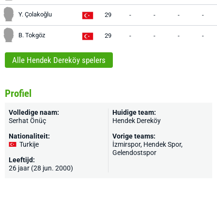
Y. Çolakoğlu
29
-
-
-
-
B. Tokgöz
29
-
-
-
-
Alle Hendek Dereköy spelers
Profiel
Volledige naam:
Huidige team:
Serhat Önüç
Hendek Dereköy
Nationaliteit:
Vorige teams:
Turkije
İzmirspor, Hendek Spor,
Gelendostspor
Leeftijd:
26 jaar (28 jun. 2000)