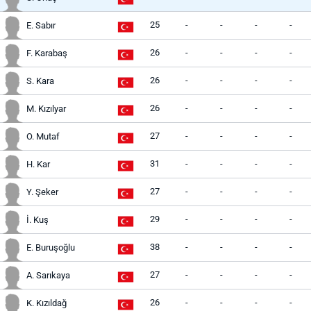
25
-
-
-
-
E. Sabır
26
-
-
-
-
F. Karabaş
26
-
-
-
-
S. Kara
26
-
-
-
-
M. Kızılyar
27
-
-
-
-
O. Mutaf
31
-
-
-
-
H. Kar
27
-
-
-
-
Y. Şeker
29
-
-
-
-
İ. Kuş
38
-
-
-
-
E. Buruşoğlu
27
-
-
-
-
A. Sarıkaya
26
-
-
-
-
K. Kızıldağ