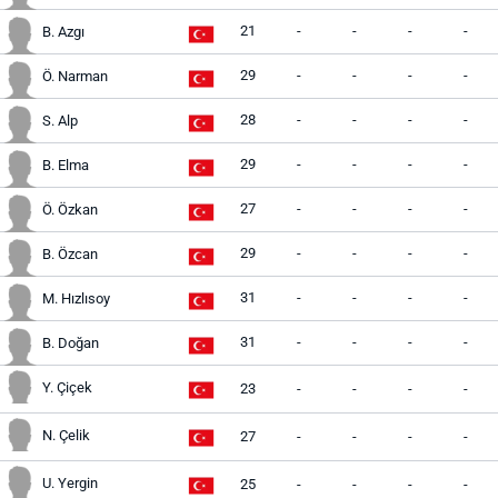
21
-
-
-
-
B. Azgı
29
-
-
-
-
Ö. Narman
28
-
-
-
-
S. Alp
29
-
-
-
-
B. Elma
27
-
-
-
-
Ö. Özkan
29
-
-
-
-
B. Özcan
31
-
-
-
-
M. Hızlısoy
31
-
-
-
-
B. Doğan
Y. Çiçek
23
-
-
-
-
N. Çelik
27
-
-
-
-
U. Yergin
25
-
-
-
-