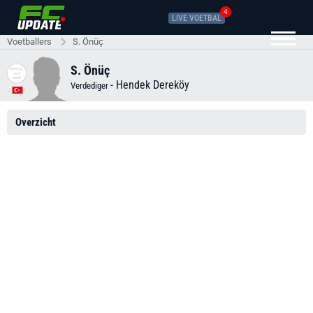
4
LIVE VOETBAL
Voetballers
S. Önüç
S. Önüç
-
Hendek Dereköy
Verdediger
Overzicht