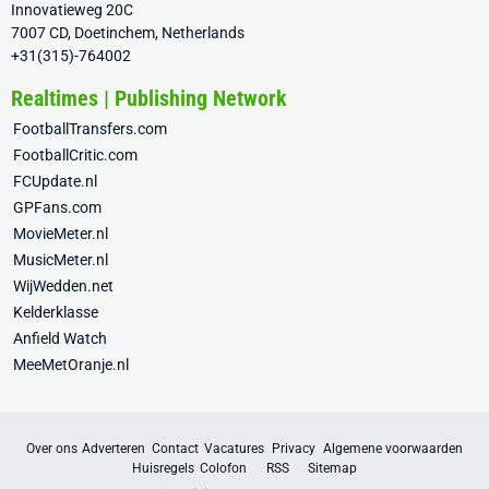
Innovatieweg 20C
7007 CD, Doetinchem, Netherlands
+31(315)-764002
Realtimes | Publishing Network
FootballTransfers.com
FootballCritic.com
FCUpdate.nl
GPFans.com
MovieMeter.nl
MusicMeter.nl
WijWedden.net
Kelderklasse
Anfield Watch
MeeMetOranje.nl
Over ons
Adverteren
Contact
Vacatures
Privacy
Algemene voorwaarden
Huisregels
Colofon
RSS
Sitemap