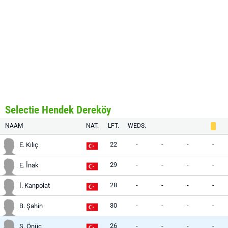
Selectie Hendek Dereköy
NAAM
NAT.
LFT.
WEDS.
22
-
-
-
-
E. Kılıç
29
-
-
-
-
E. İnak
28
-
-
-
-
İ. Kanpolat
30
-
-
-
-
B. Şahin
26
-
-
-
-
S. Önüç