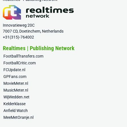
Innovatieweg 20C
7007 CD, Doetinchem, Netherlands
+31(315)-764002
Realtimes | Publishing Network
FootballTransfers.com
FootballCritic.com
FCUpdate.nl
GPFans.com
MovieMeter.nl
MusicMeter.nl
WijWedden.net
Kelderklasse
Anfield Watch
MeeMetOranje.nl