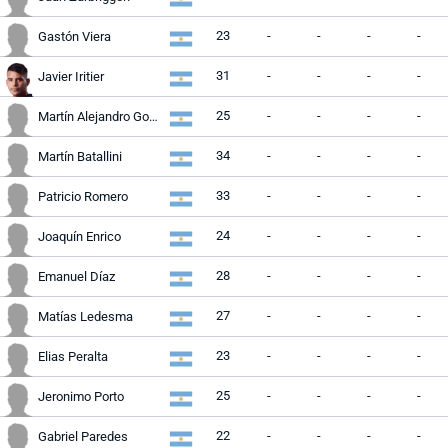
23
-
-
-
-
Gastón Viera
31
-
-
-
-
Javier Iritier
25
-
-
-
-
Martín Alejandro González
34
-
-
-
-
Martín Batallini
33
-
-
-
-
Patricio Romero
24
-
-
-
-
Joaquín Enrico
28
-
-
-
-
Emanuel Díaz
27
-
-
-
-
Matías Ledesma
23
-
-
-
-
Elias Peralta
25
-
-
-
-
Jeronimo Porto
22
-
-
-
-
Gabriel Paredes