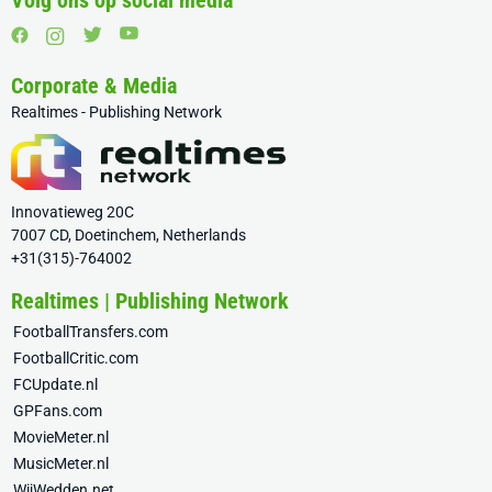
Volg ons op social media
Corporate & Media
Realtimes - Publishing Network
Innovatieweg 20C
7007 CD, Doetinchem, Netherlands
+31(315)-764002
Realtimes | Publishing Network
FootballTransfers.com
FootballCritic.com
FCUpdate.nl
GPFans.com
MovieMeter.nl
MusicMeter.nl
WijWedden.net