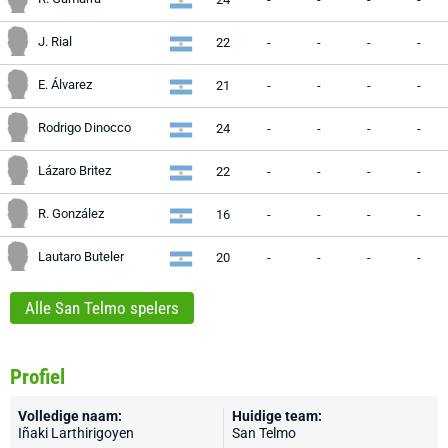
J. Rial
22
-
-
-
-
E. Álvarez
21
-
-
-
-
Rodrigo Dinocco
24
-
-
-
-
Lázaro Britez
22
-
-
-
-
R. González
16
-
-
-
-
Lautaro Buteler
20
-
-
-
-
Alle San Telmo spelers
Profiel
Volledige naam:
Huidige team:
Iñaki Larthirigoyen
San Telmo