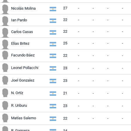
27
-
-
-
-
Nicolás Molina
22
-
-
-
-
Ian Pardo
22
-
-
-
-
Carlos Casas
25
-
-
-
-
Elías Britez
Facundo Báez
22
-
-
-
-
Leonel Pollacchi
23
-
-
-
-
Joel Gonzalez
23
-
-
-
-
N. Ortíz
21
-
-
-
-
R. Uriburu
23
-
-
-
-
Matías Salerno
22
-
-
-
-
R. Gamarra
24
-
-
-
-