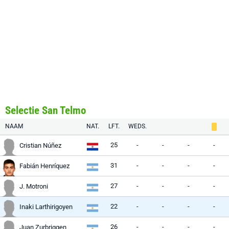
Selectie San Telmo
NAAM
NAT.
LFT.
WEDS.
25
-
-
-
-
Cristian Núñez
31
-
-
-
-
Fabián Henríquez
27
-
-
-
-
J. Motroni
22
-
-
-
-
Inaki Larthirigoyen
26
-
-
-
-
Juan Zurbriggen