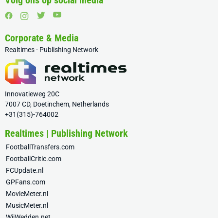
Volg ons op social media
Corporate & Media
Realtimes - Publishing Network
Innovatieweg 20C
7007 CD, Doetinchem, Netherlands
+31(315)-764002
Realtimes | Publishing Network
FootballTransfers.com
FootballCritic.com
FCUpdate.nl
GPFans.com
MovieMeter.nl
MusicMeter.nl
WijWedden.net