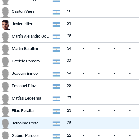
23
-
-
-
-
Gastón Viera
31
-
-
-
-
Javier Iritier
25
-
-
-
-
Martín Alejandro González
34
-
-
-
-
Martín Batallini
33
-
-
-
-
Patricio Romero
24
-
-
-
-
Joaquín Enrico
28
-
-
-
-
Emanuel Díaz
27
-
-
-
-
Matías Ledesma
23
-
-
-
-
Elias Peralta
25
-
-
-
-
Jeronimo Porto
22
-
-
-
-
Gabriel Paredes