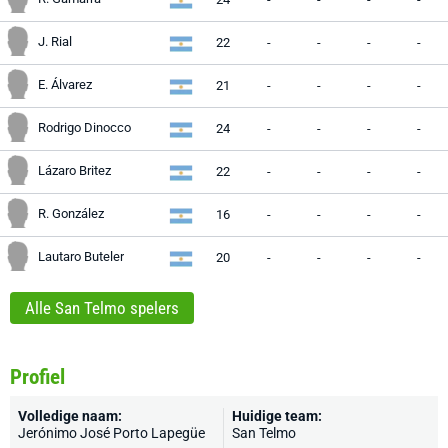
J. Rial
22
-
-
-
-
E. Álvarez
21
-
-
-
-
Rodrigo Dinocco
24
-
-
-
-
Lázaro Britez
22
-
-
-
-
R. González
16
-
-
-
-
Lautaro Buteler
20
-
-
-
-
Alle San Telmo spelers
Profiel
Volledige naam:
Huidige team:
Jerónimo José Porto Lapegüe
San Telmo