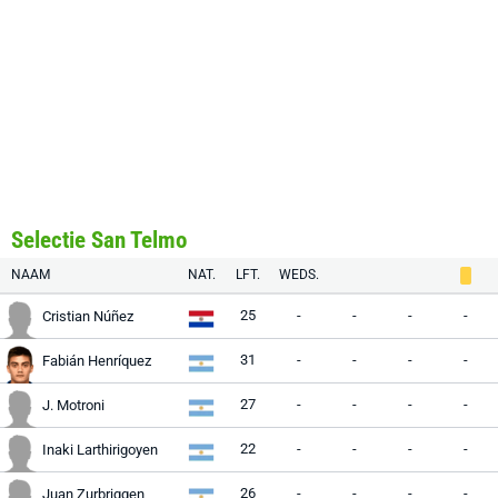
Selectie San Telmo
NAAM
NAT.
LFT.
WEDS.
25
-
-
-
-
Cristian Núñez
31
-
-
-
-
Fabián Henríquez
27
-
-
-
-
J. Motroni
22
-
-
-
-
Inaki Larthirigoyen
26
-
-
-
-
Juan Zurbriggen