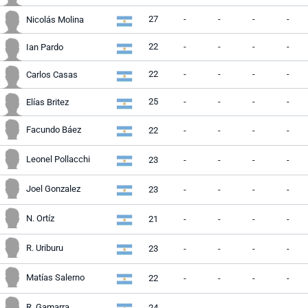
27
-
-
-
-
Nicolás Molina
22
-
-
-
-
Ian Pardo
22
-
-
-
-
Carlos Casas
25
-
-
-
-
Elías Britez
Facundo Báez
22
-
-
-
-
Leonel Pollacchi
23
-
-
-
-
Joel Gonzalez
23
-
-
-
-
N. Ortíz
21
-
-
-
-
R. Uriburu
23
-
-
-
-
Matías Salerno
22
-
-
-
-
R. Gamarra
24
-
-
-
-