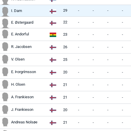
29
-
-
-
-
I. Dam
22
-
-
-
-
E. Østergaard
E. Andorful
23
-
-
-
-
R. Jacobsen
26
-
-
-
-
V. Olsen
25
-
-
-
-
E. Þorgrímsson
20
-
-
-
-
H. Olsen
21
-
-
-
-
A. Frankieson
21
-
-
-
-
J. Frankieson
20
-
-
-
-
Andreas Nolsøe
21
-
-
-
-