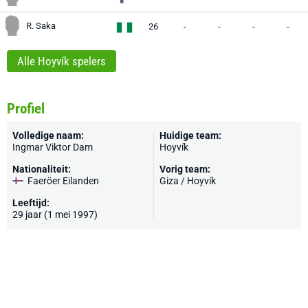
R. Saka
26
-
-
-
-
Alle Hoyvík spelers
Profiel
Volledige naam:
Huidige team:
Ingmar Viktor Dam
Hoyvík
Nationaliteit:
Vorig team:
Faeröer Eilanden
Giza / Hoyvík
Leeftijd:
29 jaar (1 mei 1997)