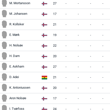
M. Mortansson
27
-
-
-
-
M. Johansen
17
-
-
-
-
R. Kollsker
21
-
-
-
-
E. Mørk
19
-
-
-
-
H. Nolsøe
22
-
-
-
-
H. Dam
20
-
-
-
-
E. Askham
27
-
-
-
-
D. Adei
21
-
-
-
-
K. Antoniussen
20
-
-
-
-
Aron Nolsøe
17
-
-
-
-
I. Tvørfoss
24
-
-
-
-