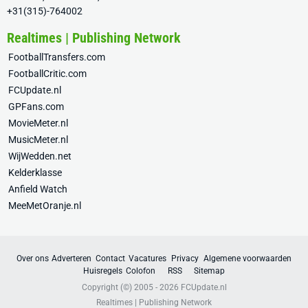
+31(315)-764002
Realtimes | Publishing Network
FootballTransfers.com
FootballCritic.com
FCUpdate.nl
GPFans.com
MovieMeter.nl
MusicMeter.nl
WijWedden.net
Kelderklasse
Anfield Watch
MeeMetOranje.nl
Over ons
Adverteren
Contact
Vacatures
Privacy
Algemene voorwaarden
Huisregels
Colofon
RSS
Sitemap
Copyright (©) 2005 - 2026
FCUpdate.nl
Realtimes | Publishing Network