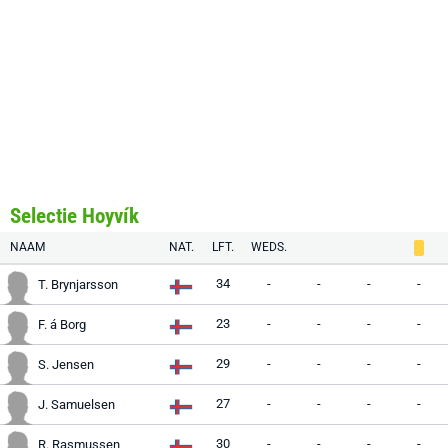
Selectie Hoyvík
NAAM
NAT.
LFT.
WEDS.
34
-
-
-
-
T. Brynjarsson
23
-
-
-
-
F. á Borg
29
-
-
-
-
S. Jensen
27
-
-
-
-
J. Samuelsen
30
-
-
-
-
R. Rasmussen