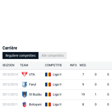
Carrière
Reguliere competities
Alle competities
SEIZOEN
TEAM
COMPETITIE
INFO
WED.
2013/2014
UTA
Liga II
7
0
0
2012/2013
Farul
Liga II
9
0
0
2011/2012
Gl Buzău
Liga II
19
1
0
2010/2011
Botoşani
Liga II
8
0
0