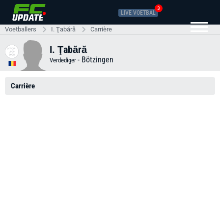
3
LIVE VOETBAL
Voetballers
I. Ţabără
Carrière
I. Ţabără
-
Bötzingen
Verdediger
Carrière