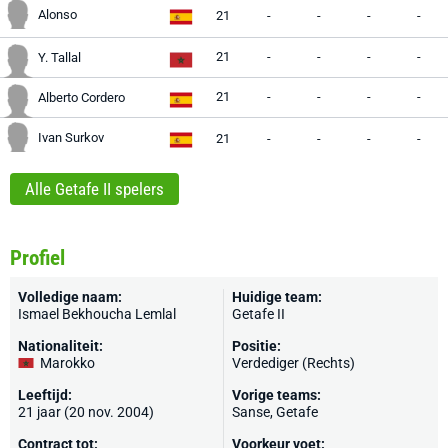
Alonso
21
-
-
-
-
21
-
-
-
-
Y. Tallal
21
-
-
-
-
Alberto Cordero
Ivan Surkov
21
-
-
-
-
Alle Getafe II spelers
Profiel
Volledige naam:
Huidige team:
Ismael Bekhoucha Lemlal
Getafe II
Nationaliteit:
Positie:
Marokko
Verdediger (Rechts)
Leeftijd:
Vorige teams:
21 jaar (20 nov. 2004)
Sanse
,
Getafe
Contract tot:
Voorkeur voet: