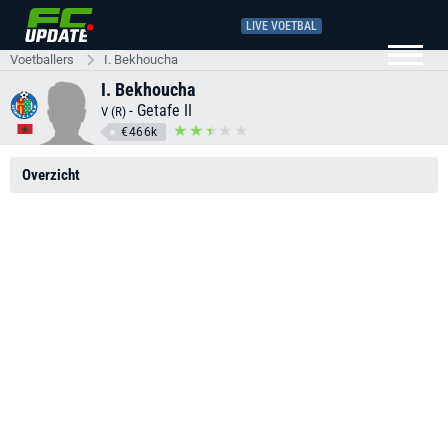
LIVE VOETBAL
Voetballers
I. Bekhoucha
I. Bekhoucha
-
Getafe II
V (R)
€466k
Overzicht