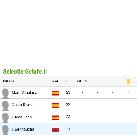
Selectie Getafe II
NAAM
NAT.
LFT.
WEDS.
23
-
-
-
-
Marc Vilaplana
22
-
-
-
-
Gorka Rivera
23
-
-
-
-
Lucas Laso
21
-
-
-
-
I. Bekhoucha