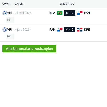
COMP.
DATUM
WEDSTRIJD
VRI
31 mei 2026
BRA
6
-
2
PAN
14'
VRI
4 jun. 2026
PAN
4
-
2
DRE
30'
Alle Universitario wedstrijden