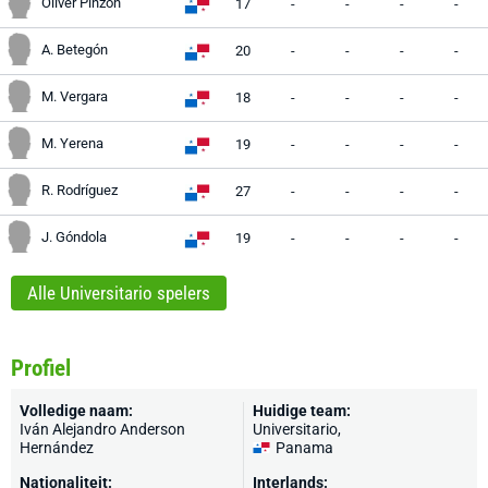
Oliver Pinzón
17
-
-
-
-
A. Betegón
20
-
-
-
-
M. Vergara
18
-
-
-
-
M. Yerena
19
-
-
-
-
R. Rodríguez
27
-
-
-
-
J. Góndola
19
-
-
-
-
Alle Universitario spelers
Profiel
Volledige naam:
Huidige team:
Iván Alejandro Anderson
Universitario
,
Hernández
Panama
Nationaliteit:
Interlands: