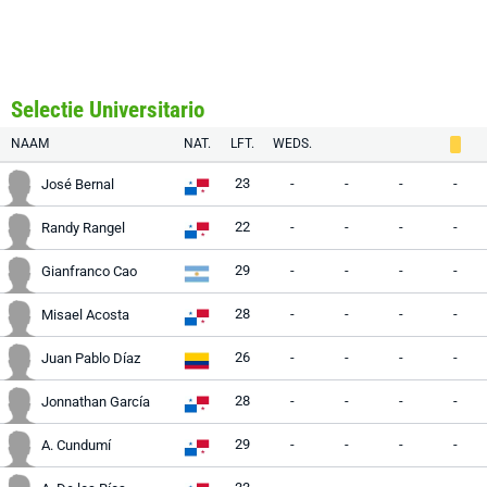
Selectie Universitario
NAAM
NAT.
LFT.
WEDS.
23
-
-
-
-
José Bernal
22
-
-
-
-
Randy Rangel
29
-
-
-
-
Gianfranco Cao
28
-
-
-
-
Misael Acosta
26
-
-
-
-
Juan Pablo Díaz
28
-
-
-
-
Jonnathan García
29
-
-
-
-
A. Cundumí