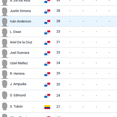
33
-
-
-
-
A. De los Ríos
28
-
-
-
-
Justin Simons
28
-
-
-
-
Iván Anderson
23
-
-
-
-
L. Dean
21
-
-
-
-
Ariel De la Cruz
23
-
-
-
-
Joel Guevara
24
-
-
-
-
Uziel Maltez
29
-
-
-
-
R. Herrera
J. Ampudia
20
-
-
-
-
D. Edmund
24
-
-
-
-
S. Tobón
27
-
-
-
-