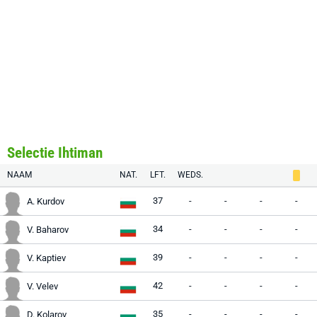
Selectie Ihtiman
NAAM
NAT.
LFT.
WEDS.
37
-
-
-
-
A. Kurdov
34
-
-
-
-
V. Baharov
39
-
-
-
-
V. Kaptiev
42
-
-
-
-
V. Velev
35
-
-
-
-
D. Kolarov