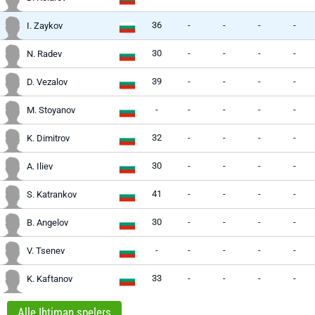
36
-
-
-
-
I. Zaykov
30
-
-
-
-
N. Radev
39
-
-
-
-
D. Vezalov
-
-
-
-
-
M. Stoyanov
32
-
-
-
-
K. Dimitrov
30
-
-
-
-
A. Iliev
41
-
-
-
-
S. Katrankov
30
-
-
-
-
B. Angelov
-
-
-
-
-
V. Tsenev
33
-
-
-
-
K. Kaftanov
Alle Ihtiman spelers