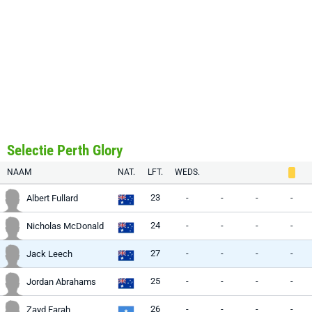
Selectie Perth Glory
NAAM
NAT.
LFT.
WEDS.
23
-
-
-
-
Albert Fullard
24
-
-
-
-
Nicholas McDonald
27
-
-
-
-
Jack Leech
25
-
-
-
-
Jordan Abrahams
26
-
-
-
-
Zayd Farah