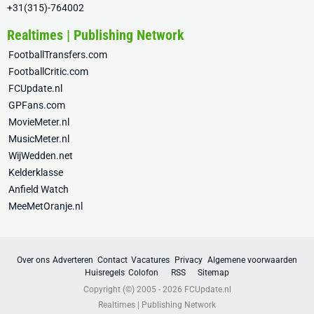
+31(315)-764002
Realtimes | Publishing Network
FootballTransfers.com
FootballCritic.com
FCUpdate.nl
GPFans.com
MovieMeter.nl
MusicMeter.nl
WijWedden.net
Kelderklasse
Anfield Watch
MeeMetOranje.nl
Over ons
Adverteren
Contact
Vacatures
Privacy
Algemene voorwaarden
Huisregels
Colofon
RSS
Sitemap
Copyright (©) 2005 - 2026
FCUpdate.nl
Realtimes | Publishing Network