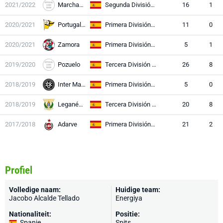
2021/2022
Marchamalo
Segunda División RFEF
16
1
2020/2021
Portugalete
Primera División RFEF
11
0
2020/2021
Zamora
Primera División RFEF
5
1
2019/2020
Pozuelo
Tercera División RFEF
26
8
2018/2019
Inter Madrid
Primera División RFEF
5
0
2018/2019
Leganés II
Tercera División RFEF
20
8
2017/2018
Adarve
Primera División RFEF
21
2
Profiel
Volledige naam:
Huidige team:
Jacobo Alcalde Tellado
Energiya
Nationaliteit:
Positie:
Spanje
Spits