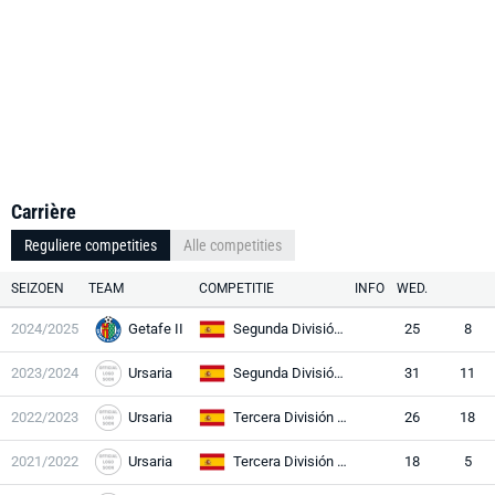
Carrière
Reguliere competities
Alle competities
SEIZOEN
TEAM
COMPETITIE
INFO
WED.
2024/2025
Getafe II
Segunda División RFEF
25
8
2023/2024
Ursaria
Segunda División RFEF
31
11
2022/2023
Ursaria
Tercera División RFEF
26
18
2021/2022
Ursaria
Tercera División RFEF
18
5