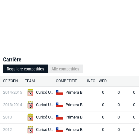
Carrière
Reguliere competities
Alle competities
SEIZOEN
TEAM
COMPETITIE
INFO
WED.
2014/2015
Curicó Unido
Primera B
0
0
0
2013/2014
Curicó Unido
Primera B
0
0
0
2013
Curicó Unido
Primera B
0
0
0
2012
Curicó Unido
Primera B
0
0
0