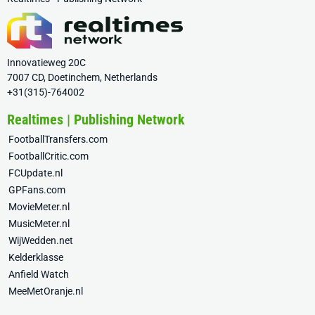
Innovatieweg 20C
7007 CD, Doetinchem, Netherlands
+31(315)-764002
Realtimes | Publishing Network
FootballTransfers.com
FootballCritic.com
FCUpdate.nl
GPFans.com
MovieMeter.nl
MusicMeter.nl
WijWedden.net
Kelderklasse
Anfield Watch
MeeMetOranje.nl