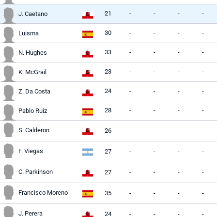
21
-
-
-
-
J. Caetano
30
-
-
-
-
Luisma
33
-
-
-
-
N. Hughes
23
-
-
-
-
K. McGrail
24
-
-
-
-
Z. Da Costa
28
-
-
-
-
Pablo Ruiz
S. Calderon
26
-
-
-
-
F. Viegas
27
-
-
-
-
C. Parkinson
27
-
-
-
-
Francisco Moreno
35
-
-
-
-
J. Perera
24
-
-
-
-