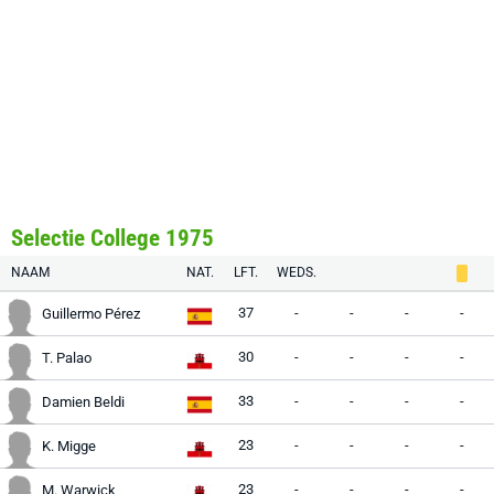
Selectie College 1975
NAAM
NAT.
LFT.
WEDS.
37
-
-
-
-
Guillermo Pérez
30
-
-
-
-
T. Palao
33
-
-
-
-
Damien Beldi
23
-
-
-
-
K. Migge
23
-
-
-
-
M. Warwick