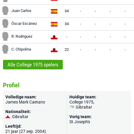
Juan Carlos
34
-
-
-
-
Óscar Escánez
34
-
-
-
-
R. Rodriguez
-
-
-
-
-
C. Chipolina
22
-
-
-
-
Alle College 1975 spelers
Profiel
Volledige naam:
Huidige team:
James Mark Caetano
College 1975
,
Gibraltar
Nationaliteit:
Gibraltar
Vorig team:
St Joseph's
Leeftijd:
21 jaar (27 sep. 2004)