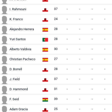
37
-
-
-
-
I. Rahmouni
24
-
-
-
-
K. Franco
28
-
-
-
-
Alejandro Herrera
28
-
-
-
-
Yuri Santos
30
-
-
-
-
Alberto Valdivia
27
-
-
-
-
Christian Pacheco
28
-
-
-
-
D. Borrell
37
-
-
-
-
J. Field
31
-
-
-
-
D. Hammond
39
-
-
-
-
F. Seid
25
-
-
-
-
Adam Gracia