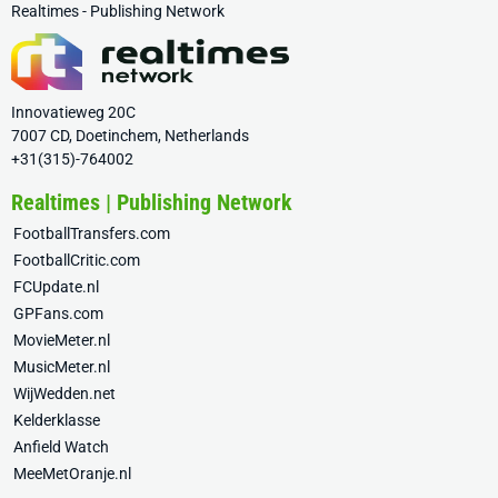
Realtimes - Publishing Network
Innovatieweg 20C
7007 CD, Doetinchem, Netherlands
+31(315)-764002
Realtimes | Publishing Network
FootballTransfers.com
FootballCritic.com
FCUpdate.nl
GPFans.com
MovieMeter.nl
MusicMeter.nl
WijWedden.net
Kelderklasse
Anfield Watch
MeeMetOranje.nl