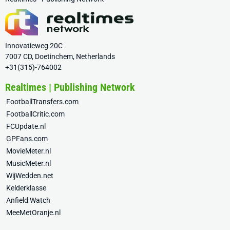
Innovatieweg 20C
7007 CD, Doetinchem, Netherlands
+31(315)-764002
Realtimes | Publishing Network
FootballTransfers.com
FootballCritic.com
FCUpdate.nl
GPFans.com
MovieMeter.nl
MusicMeter.nl
WijWedden.net
Kelderklasse
Anfield Watch
MeeMetOranje.nl