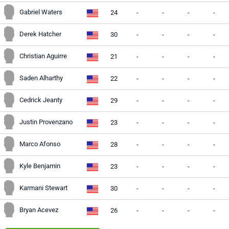
Gabriel Waters
24
-
-
-
-
Derek Hatcher
30
-
-
-
-
Christian Aguirre
21
-
-
-
-
Saden Alharthy
22
-
-
-
-
Cedrick Jeanty
29
-
-
-
-
Justin Provenzano
23
-
-
-
-
Marco Afonso
28
-
-
-
-
Kyle Benjamin
23
-
-
-
-
Karmani Stewart
30
-
-
-
-
Bryan Acevez
26
-
-
-
-