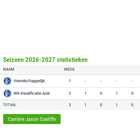
Seizoen 2026-2027 statistieken
NAAM
WEDS.
Vriendschappelijk
1
-
-
-
-
WK Kwalificatie Azië
2
1
0
1
0
TOTAAL
3
1
0
1
0
Carrière Jason Cunliffe