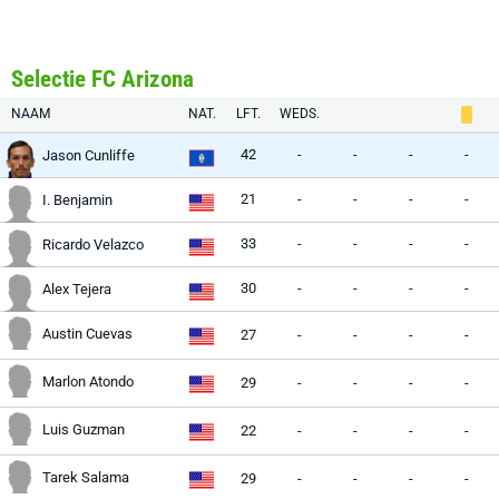
Selectie FC Arizona
NAAM
NAT.
LFT.
WEDS.
42
-
-
-
-
Jason Cunliffe
21
-
-
-
-
I. Benjamin
33
-
-
-
-
Ricardo Velazco
30
-
-
-
-
Alex Tejera
Austin Cuevas
27
-
-
-
-
Marlon Atondo
29
-
-
-
-
Luis Guzman
22
-
-
-
-
Tarek Salama
29
-
-
-
-