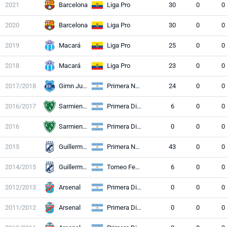
2021
Barcelona
Liga Pro
30
0
0
2020
Barcelona
Liga Pro
30
0
0
2019
Macará
Liga Pro
25
0
0
2018
Macará
Liga Pro
23
0
0
2017/2018
Gimn Jujuy
Primera Nacional
24
0
0
2016/2017
Sarmiento
Primera División
6
0
0
2016
Sarmiento
Primera División
0
0
0
2015
Guillermo Br
Primera Nacional
43
0
0
2014/2015
Guillermo Br
Torneo Federal A
6
0
0
2012/2013
Arsenal
Primera División
0
0
0
2011/2012
Arsenal
Primera División
0
0
0