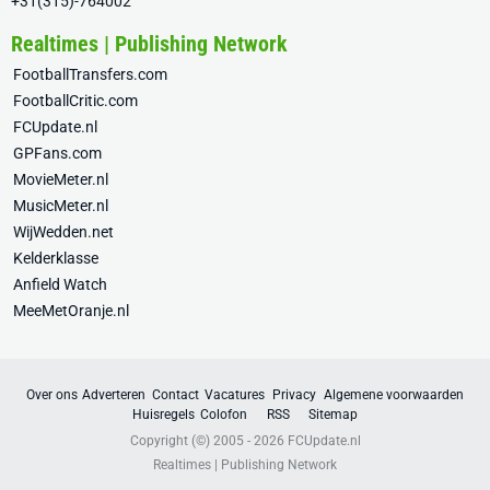
+31(315)-764002
Realtimes | Publishing Network
FootballTransfers.com
FootballCritic.com
FCUpdate.nl
GPFans.com
MovieMeter.nl
MusicMeter.nl
WijWedden.net
Kelderklasse
Anfield Watch
MeeMetOranje.nl
Over ons
Adverteren
Contact
Vacatures
Privacy
Algemene voorwaarden
Huisregels
Colofon
RSS
Sitemap
Copyright (©) 2005 - 2026
FCUpdate.nl
Realtimes | Publishing Network