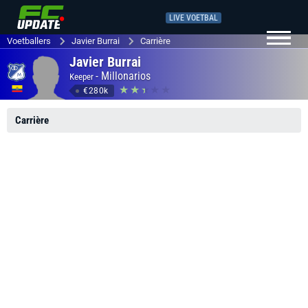
LIVE VOETBAL
Voetballers
Javier Burrai
Carrière
Javier Burrai
-
Millonarios
Keeper
€280k
Carrière