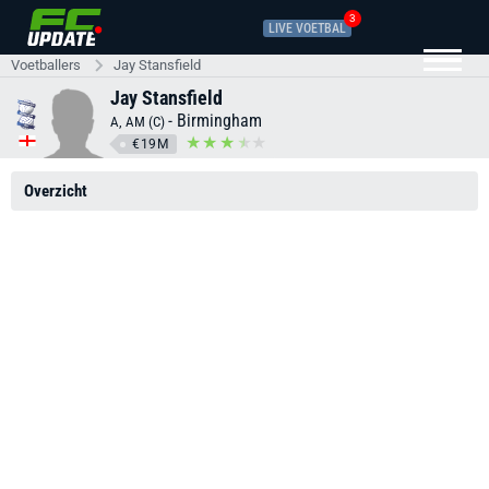
3
LIVE VOETBAL
Voetballers
Jay Stansfield
Jay Stansfield
-
Birmingham
A, AM (C)
€19M
Overzicht