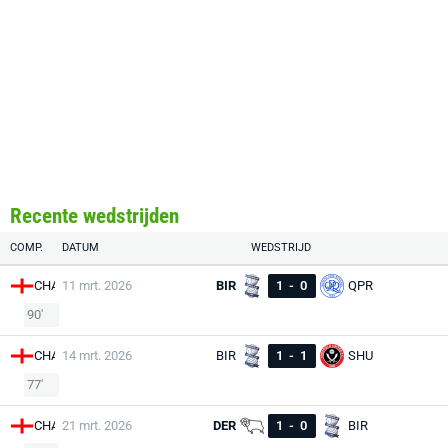
Recente wedstrijden
COMP.
DATUM
WEDSTRIJD
CHA
11 mrt. 2026
BIR
1
-
0
QPR
90'
CHA
14 mrt. 2026
BIR
1
-
1
SHU
77'
CHA
21 mrt. 2026
DER
1
-
0
BIR