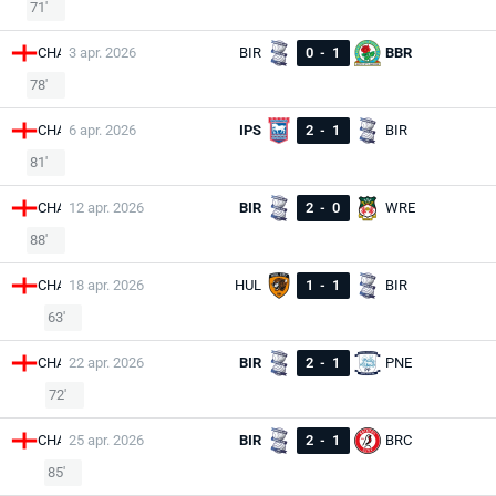
71'
CHA
3 apr. 2026
BIR
0
-
1
BBR
78'
CHA
6 apr. 2026
IPS
2
-
1
BIR
81'
CHA
12 apr. 2026
BIR
2
-
0
WRE
88'
CHA
18 apr. 2026
HUL
1
-
1
BIR
63'
CHA
22 apr. 2026
BIR
2
-
1
PNE
72'
CHA
25 apr. 2026
BIR
2
-
1
BRC
85'