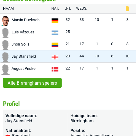
NAAM
NAT.
LFT.
WEDS.
32
33
10
1
3
Marvin Ducksch
25
-
-
-
-
Luis Vázquez
21
17
1
0
3
Jhon Solis
23
44
10
6
10
Jay Stansfield
22
17
1
1
1
August Priske
Alle Birmingham spelers
Profiel
Volledige naam:
Huidige team:
Jay Stansfield
Birmingham
Nationaliteit:
Positie:
Engeland
Aanvaller, Aanvallende