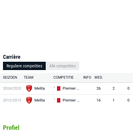
Carrière
Reguliere competities
Alle competities
SEIZOEN
TEAM
COMPETITIE
INFO
WED.
2024/2025
Melita
Premier League
26
2
0
2012/2013
Melita
Premier League
16
1
0
Profiel