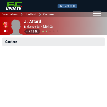
LIVE VOETBAL
Voetballers
J. Attard
Carrière
J. Attard
-
Melita
Middenvelder
€124k
Carrière