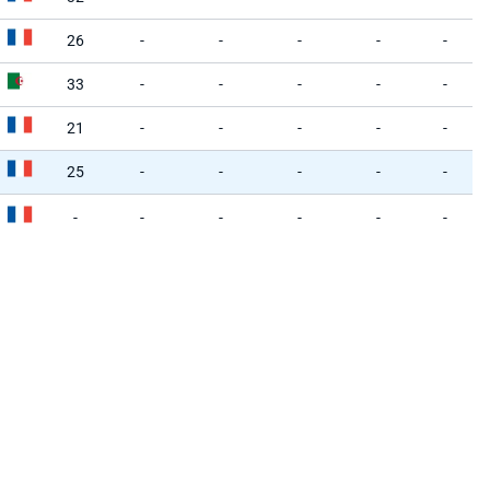
26
-
-
-
-
-
33
-
-
-
-
-
21
-
-
-
-
-
25
-
-
-
-
-
-
-
-
-
-
-