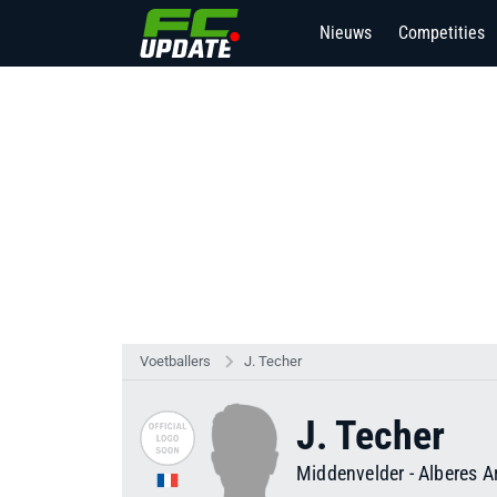
Nieuws
Competities
Voetballers
J. Techer
J. Techer
Middenvelder
-
Alberes A