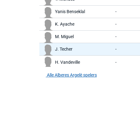
Yanis Benseklal
-
K. Ayache
-
M. Miguel
-
J. Techer
-
H. Vandeville
-
Alle Alberes Argelè spelers