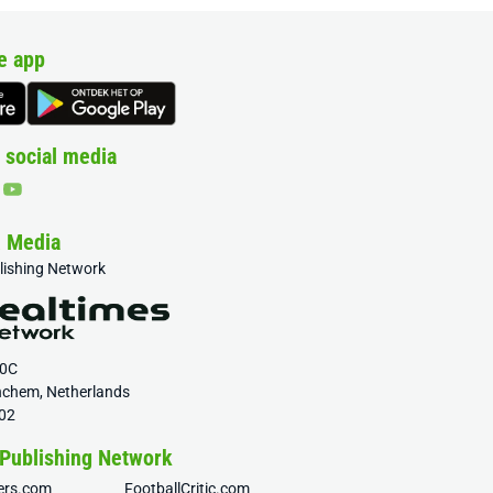
e app
 social media
& Media
blishing Network
20C
nchem, Netherlands
02
 Publishing Network
fers.com
FootballCritic.com