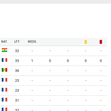
NAT.
LFT.
WEDS.
32
-
-
-
-
-
33
1
0
0
0
0
36
-
-
-
-
-
25
-
-
-
-
-
23
-
-
-
-
-
31
-
-
-
-
-
32
-
-
-
-
-