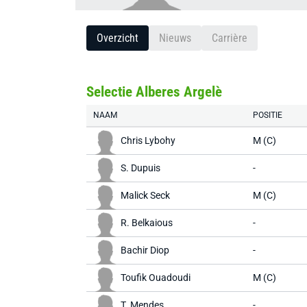
Overzicht
Nieuws
Carrière
Selectie Alberes Argelè
NAAM
POSITIE
Chris Lybohy
M (C)
S. Dupuis
-
Malick Seck
M (C)
R. Belkaious
-
Bachir Diop
-
Toufik Ouadoudi
M (C)
T. Mendes
-