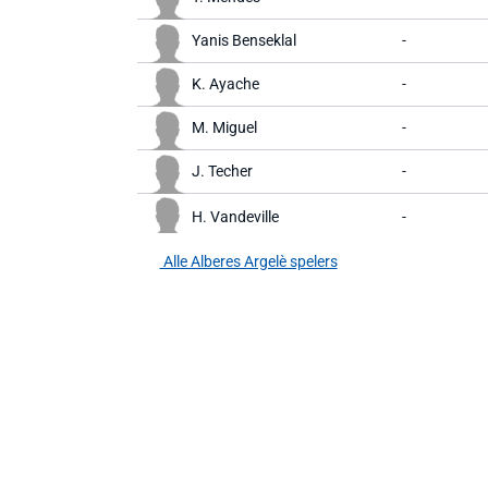
Yanis Benseklal
-
K. Ayache
-
M. Miguel
-
J. Techer
-
H. Vandeville
-
Alle Alberes Argelè spelers