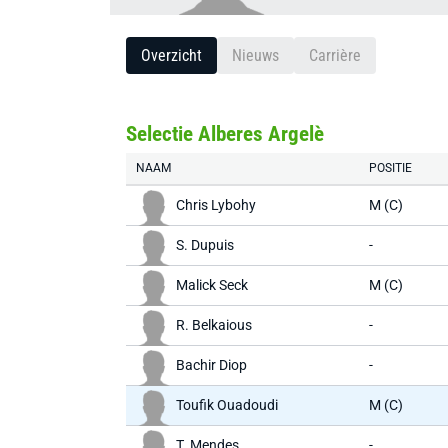
Overzicht
Nieuws
Carrière
Selectie Alberes Argelè
NAAM
POSITIE
Chris Lybohy
M (C)
S. Dupuis
-
Malick Seck
M (C)
R. Belkaious
-
Bachir Diop
-
Toufik Ouadoudi
M (C)
T. Mendes
-