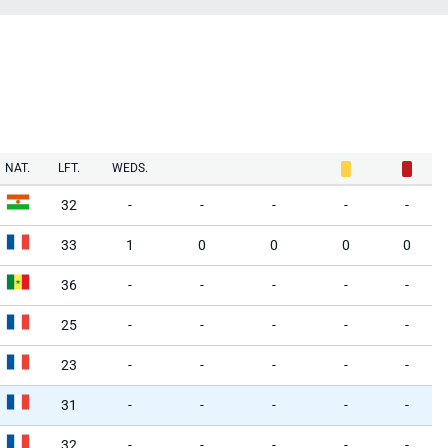
NAT.
LFT.
WEDS.
32
-
-
-
-
-
33
1
0
0
0
0
36
-
-
-
-
-
25
-
-
-
-
-
23
-
-
-
-
-
31
-
-
-
-
-
32
-
-
-
-
-