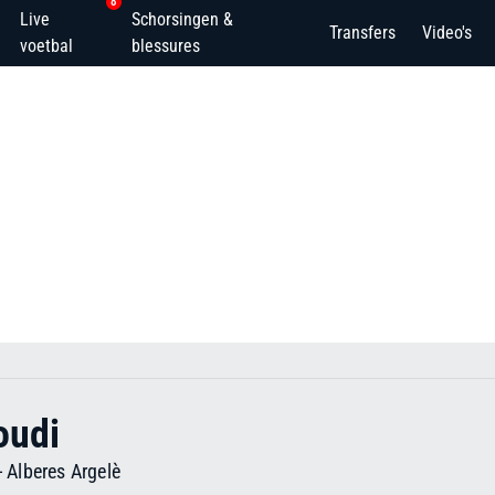
8
Live
Schorsingen &
Transfers
Video's
voetbal
blessures
oudi
-
Alberes Argelè