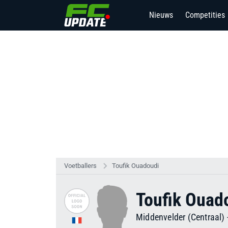
Nieuws
Competities
8
Voetballers
Toufik Ouadoudi
Toufik Ouad
Middenvelder (Centraal)