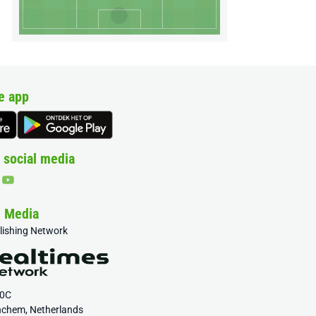
e app
 social media
& Media
blishing Network
20C
nchem, Netherlands