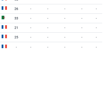
26
-
-
-
-
-
33
-
-
-
-
-
21
-
-
-
-
-
25
-
-
-
-
-
-
-
-
-
-
-