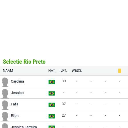
Selectie Rio Preto
NAAM
NAT.
LFT.
WEDS.
30
-
-
-
-
Carolina
-
-
-
-
-
Jessica
37
-
-
-
-
Fafa
27
-
-
-
-
Ellen
-
-
-
-
-
Jessica Ferreira