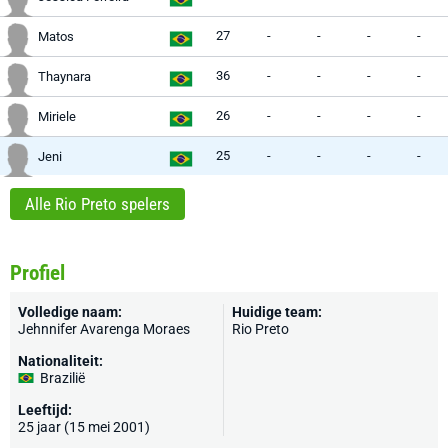
27
-
-
-
-
Matos
36
-
-
-
-
Thaynara
26
-
-
-
-
Miriele
25
-
-
-
-
Jeni
Alle Rio Preto spelers
Profiel
Volledige naam:
Huidige team:
Jehnnifer Avarenga Moraes
Rio Preto
Nationaliteit:
Brazilië
Leeftijd:
25 jaar (15 mei 2001)