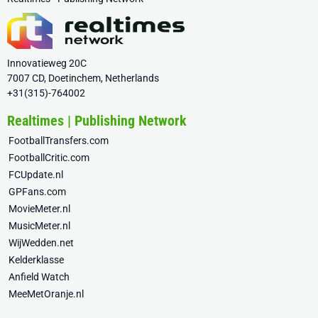
Innovatieweg 20C
7007 CD, Doetinchem, Netherlands
+31(315)-764002
Realtimes | Publishing Network
FootballTransfers.com
FootballCritic.com
FCUpdate.nl
GPFans.com
MovieMeter.nl
MusicMeter.nl
WijWedden.net
Kelderklasse
Anfield Watch
MeeMetOranje.nl