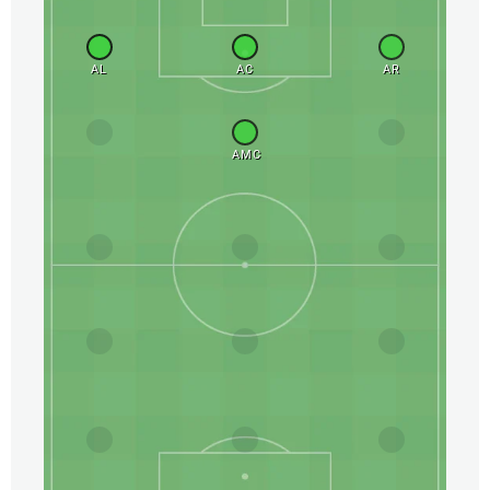
AL
AC
AR
AMC