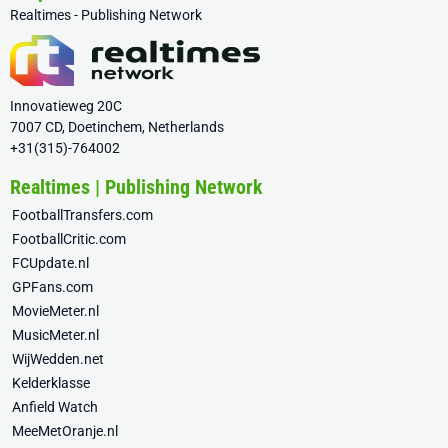
Realtimes - Publishing Network
Innovatieweg 20C
7007 CD, Doetinchem, Netherlands
+31(315)-764002
Realtimes | Publishing Network
FootballTransfers.com
FootballCritic.com
FCUpdate.nl
GPFans.com
MovieMeter.nl
MusicMeter.nl
WijWedden.net
Kelderklasse
Anfield Watch
MeeMetOranje.nl