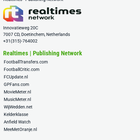
Innovatieweg 20C
7007 CD, Doetinchem, Netherlands
+31(315)-764002
Realtimes | Publishing Network
FootballTransfers.com
FootballCritic.com
FCUpdate.nl
GPFans.com
MovieMeter.nl
MusicMeter.nl
WijWedden.net
Kelderklasse
Anfield Watch
MeeMetOranje.nl