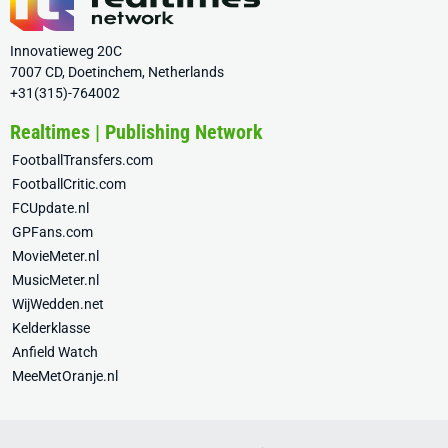
Innovatieweg 20C
7007 CD, Doetinchem, Netherlands
+31(315)-764002
Realtimes | Publishing Network
FootballTransfers.com
FootballCritic.com
FCUpdate.nl
GPFans.com
MovieMeter.nl
MusicMeter.nl
WijWedden.net
Kelderklasse
Anfield Watch
MeeMetOranje.nl