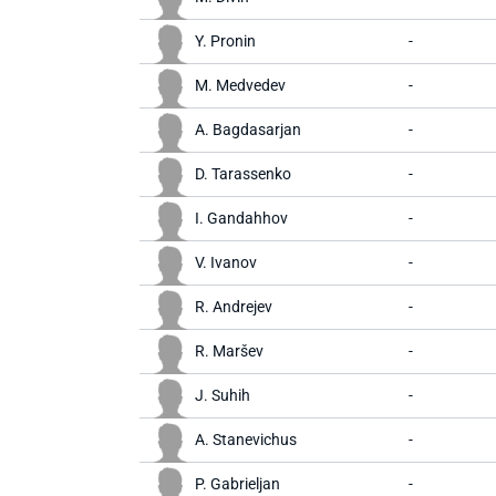
Y. Pronin
-
M. Medvedev
-
A. Bagdasarjan
-
D. Tarassenko
-
I. Gandahhov
-
V. Ivanov
-
R. Andrejev
-
R. Maršev
-
J. Suhih
-
A. Stanevichus
-
P. Gabrieljan
-