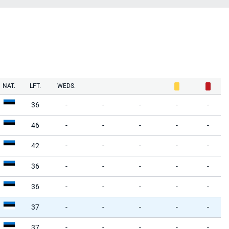
NAT.
LFT.
WEDS.
36
-
-
-
-
-
46
-
-
-
-
-
42
-
-
-
-
-
36
-
-
-
-
-
36
-
-
-
-
-
37
-
-
-
-
-
37
-
-
-
-
-