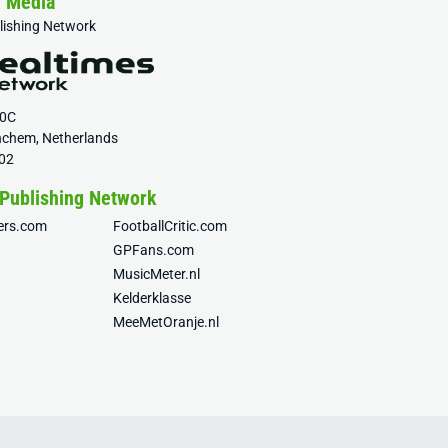
& Media
blishing Network
20C
nchem, Netherlands
02
 Publishing Network
fers.com
FootballCritic.com
GPFans.com
MusicMeter.nl
Kelderklasse
MeeMetOranje.nl