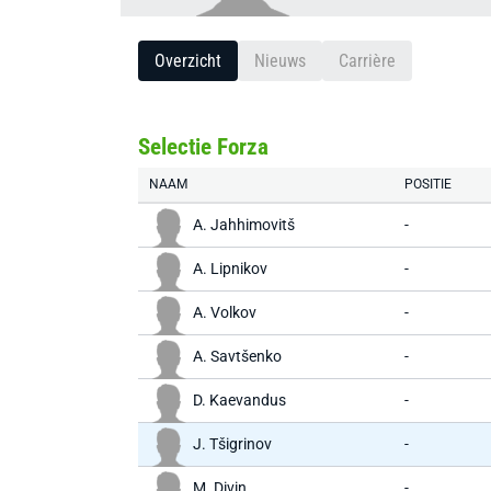
Overzicht
Nieuws
Carrière
Selectie Forza
NAAM
POSITIE
A. Jahhimovitš
-
A. Lipnikov
-
A. Volkov
-
A. Savtšenko
-
D. Kaevandus
-
J. Tšigrinov
-
M. Divin
-