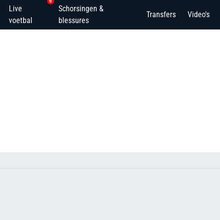
6
Live
Schorsingen &
Transfers
Video's
voetbal
blessures