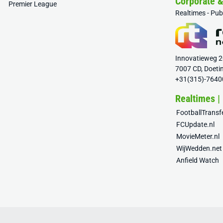
Corporate 
Premier League
Realtimes - Pu
Innovatieweg 
7007 CD, Doeti
+31(315)-7640
Realtimes |
FootballTrans
FCUpdate.nl
MovieMeter.nl
WijWedden.net
Anfield Watch