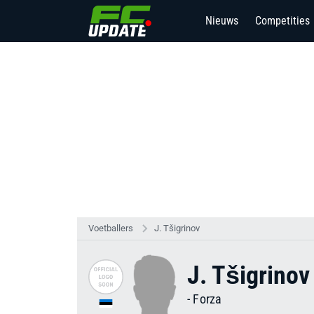
Nieuws
Competities
6
Voetballers
J. Tšigrinov
J. Tšigrinov
-
Forza