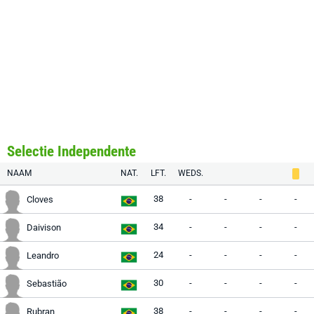
Selectie Independente
NAAM
NAT.
LFT.
WEDS.
38
-
-
-
-
Cloves
34
-
-
-
-
Daivison
24
-
-
-
-
Leandro
30
-
-
-
-
Sebastião
38
-
-
-
-
Rubran