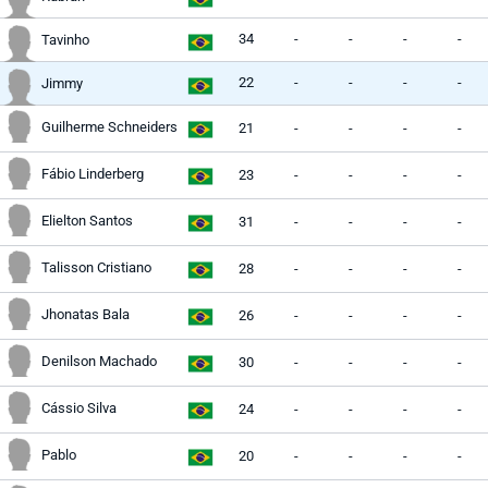
34
-
-
-
-
Tavinho
22
-
-
-
-
Jimmy
Guilherme Schneiders
21
-
-
-
-
Fábio Linderberg
23
-
-
-
-
Elielton Santos
31
-
-
-
-
Talisson Cristiano
28
-
-
-
-
Jhonatas Bala
26
-
-
-
-
Denilson Machado
30
-
-
-
-
Cássio Silva
24
-
-
-
-
Pablo
20
-
-
-
-