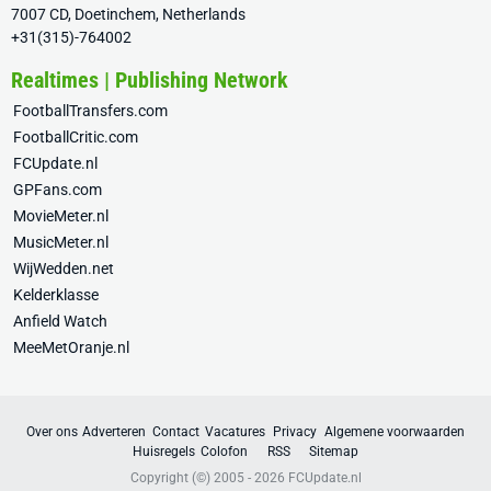
7007 CD, Doetinchem, Netherlands
+31(315)-764002
Realtimes | Publishing Network
FootballTransfers.com
FootballCritic.com
FCUpdate.nl
GPFans.com
MovieMeter.nl
MusicMeter.nl
WijWedden.net
Kelderklasse
Anfield Watch
MeeMetOranje.nl
Over ons
Adverteren
Contact
Vacatures
Privacy
Algemene voorwaarden
Huisregels
Colofon
RSS
Sitemap
Copyright (©) 2005 - 2026
FCUpdate.nl