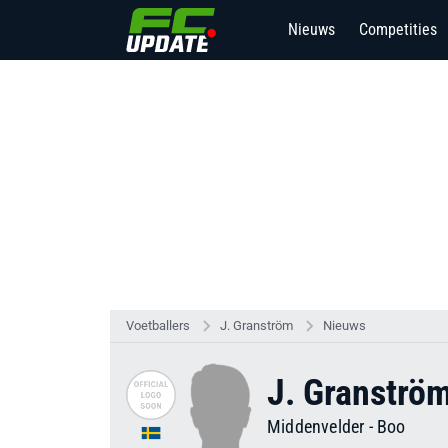
Nieuws
Competities
Voetballers
J. Granström
Nieuws
J. Granströ
Middenvelder
-
Boo