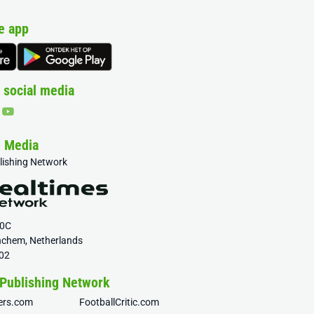
e app
 social media
& Media
blishing Network
20C
nchem, Netherlands
02
 Publishing Network
fers.com
FootballCritic.com