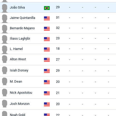
29
-
-
-
-
João Silva
31
-
-
-
-
Jaime Quintanilla
32
-
-
-
-
Bernardo Majano
23
-
-
-
-
Iliass Laghjibi
18
-
-
-
-
L. Hamel
Alton West
27
-
-
-
-
Isiah Dorsey
29
-
-
-
-
M. Dean
20
-
-
-
-
Nick Apostolou
21
-
-
-
-
Josh Monzon
20
-
-
-
-
Noah Gold
22
-
-
-
-