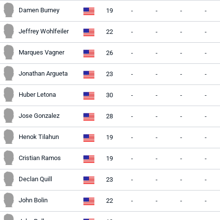
Damen Burney
19
-
-
-
-
Jeffrey Wohlfeiler
22
-
-
-
-
Marques Vagner
26
-
-
-
-
Jonathan Argueta
23
-
-
-
-
Huber Letona
30
-
-
-
-
Jose Gonzalez
28
-
-
-
-
Henok Tilahun
19
-
-
-
-
Cristian Ramos
19
-
-
-
-
Declan Quill
23
-
-
-
-
John Bolin
22
-
-
-
-