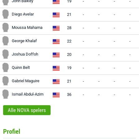
John Balkey
19
-
-
-
-
Diego Avelar
21
-
-
-
-
Moussa Mahama
28
-
-
-
-
George Khalaf
22
-
-
-
-
Joshua Doffoh
20
-
-
-
-
Quinn Belt
19
-
-
-
-
Gabriel Maguire
21
-
-
-
-
Ismail Abdul-Azim
36
-
-
-
-
Alle NOVA spelers
Profiel