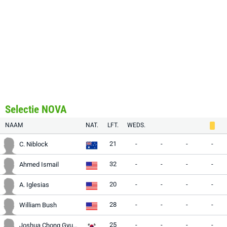
Selectie NOVA
NAAM
NAT.
LFT.
WEDS.
21
-
-
-
-
C. Niblock
32
-
-
-
-
Ahmed Ismail
20
-
-
-
-
A. Iglesias
28
-
-
-
-
William Bush
25
-
-
-
-
Joshua Chong Gyuwon