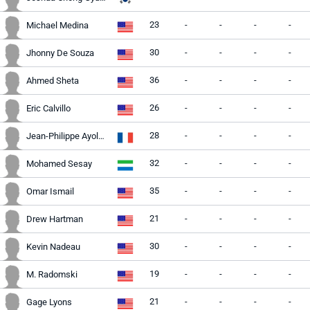
23
-
-
-
-
Michael Medina
30
-
-
-
-
Jhonny De Souza
36
-
-
-
-
Ahmed Sheta
26
-
-
-
-
Eric Calvillo
28
-
-
-
-
Jean-Philippe Ayolmbong
32
-
-
-
-
Mohamed Sesay
35
-
-
-
-
Omar Ismail
21
-
-
-
-
Drew Hartman
30
-
-
-
-
Kevin Nadeau
19
-
-
-
-
M. Radomski
21
-
-
-
-
Gage Lyons