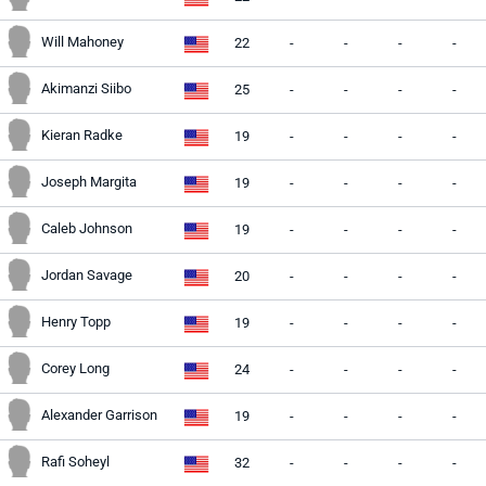
Will Mahoney
22
-
-
-
-
Akimanzi Siibo
25
-
-
-
-
Kieran Radke
19
-
-
-
-
Joseph Margita
19
-
-
-
-
Caleb Johnson
19
-
-
-
-
Jordan Savage
20
-
-
-
-
Henry Topp
19
-
-
-
-
Corey Long
24
-
-
-
-
Alexander Garrison
19
-
-
-
-
Rafi Soheyl
32
-
-
-
-