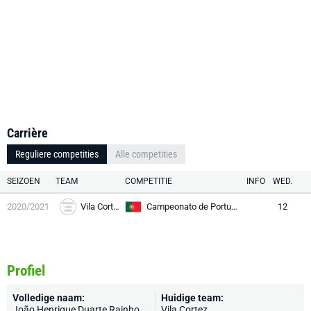
Carrière
Reguliere competities
Alle competities
SEIZOEN
TEAM
COMPETITIE
INFO
WED.
2020/2021
Vila Cortez
Campeonato de Portugal Prio
12
Profiel
Volledige naam:
Huidige team:
João Henrique Duarte Rainho
Vila Cortez